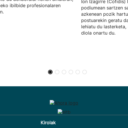
Ion Izagirre (Cofidis) 
teko ibilbide profesionalaren
podiumean sartzen sa
n.
azkenean pozik hartu
postuarekin geratu da
lehiatu du lasterketa
diola onartu du.
Kirolak