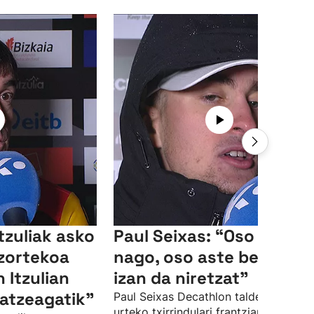
Itzuliak asko
Paul Seixas: “Oso pozik
 zortekoa
nago, oso aste berezia
n Itzulian
izan da niretzat"
atzeagatik"
Paul Seixas Decathlon taldeko 19
urteko txirrindulari frantziarrak