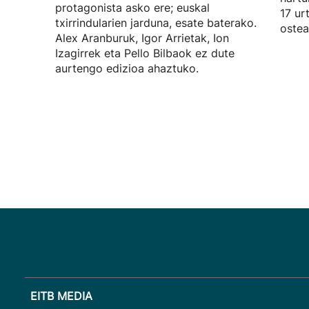
protagonista asko ere; euskal
17 ur
txirrindularien jarduna, esate baterako.
ostea
Alex Aranburuk, Igor Arrietak, Ion
Izagirrek eta Pello Bilbaok ez dute
aurtengo edizioa ahaztuko.
EITB MEDIA