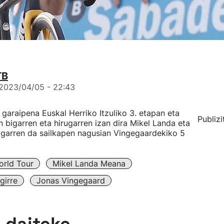
TB
2023/04/05 - 22:43
araipena Euskal Herriko Itzuliko 3. etapan eta
Publizi
an bigarren eta hirugarren izan dira Mikel Landa eta
igarren da sailkapen nagusian Vingegaardekiko 5
orld Tour
Mikel Landa Meana
girre
Jonas Vingegaard