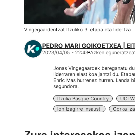
Vingegaardentzat Itzuliko 3. etapa eta lidertza
PEDRO MARI GOIKOETXEA | EI
2023/04/05 - 22:43
Azken eguneratzea
Jonas Vingegaardek bereganatu du g
liderraren elastikoa jantzi du. Etap
Enric Mas hurrenez hurren. Landa b
segundora.
Itzulia Basque Country
UCI W
Ion Izagirre Insausti
Gorka Iza