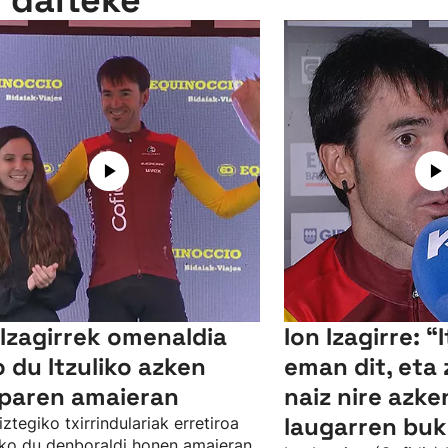
n daiteke
 Izagirrek omenaldia
Ion Izagirre: “
o du Itzuliko azken
eman dit, eta
paren amaieran
naiz nire azke
laugarren buk
ztegiko txirrindulariak erretiroa
ko du denboraldi honen amaieran,