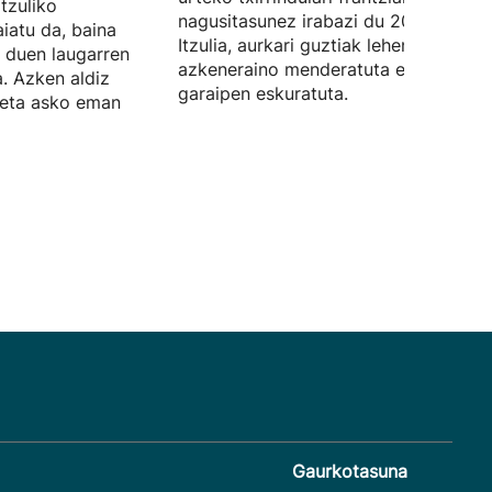
Itzuliko
nagusitasunez irabazi du 2026ko
iatu da, baina
Itzulia, aurkari guztiak lehen egunetik
 duen laugarren
azkeneraino menderatuta eta hiru
. Azken aldiz
garaipen eskuratuta.
, eta asko eman
Gaurkotasuna