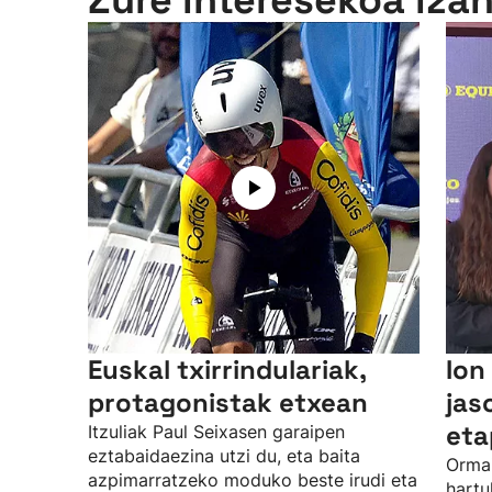
Zure interesekoa iza
Euskal txirrindulariak,
Ion
protagonistak etxean
jas
eta
Itzuliak Paul Seixasen garaipen
eztabaidaezina utzi du, eta baita
Ormai
azpimarratzeko moduko beste irudi eta
hartu