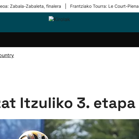
|
eoa: Zabala-Zabaleta, finalera
Frantziako Tourra: Le Court-Piena
i-
Eskubaloia
Kirolak
Atletismoa
Mendi-
Kirol
lak
360
lasterketak
gehiag
Taldeak
olaritza
Lehiaketak
Zuzenean
ountry
i-
Kirol-
tzea
bideoak
l Herri
tira
t Itzuliko 3. etapa 