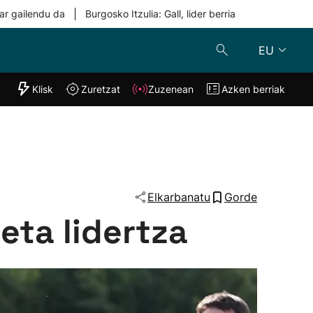
|
ar gailendu da
Burgosko Itzulia: Gall, lider berria
EU
"Helmuga"
Klisk
Zuretzat
Zuzenean
Azken berriak
Klisk
Zuzenean
o
Zuretzat
Azken berria
Elkarbanatu
Gorde
eta lidertza