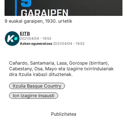
Herri-kirolak
9 euskal garaipen, 1930. urtetik
Eskubaloia
EITB
2021/04/04 - 19:53
Kirolak 360
Azken eguneratzea
2021/04/04 - 19:53
Atletismoa
Cañardo, Santamaria, Lasa, Gorospe (birritan),
Cabestany, Osa, Mayo eta Izagirre txirrindulariak
Mendi-lasterketak
dira Itzulia irabazi dituztenak.
Itzulia Basque Country
Kirol gehiago
Ion Izagirre Insausti
"Helmuga"
Publizitatea