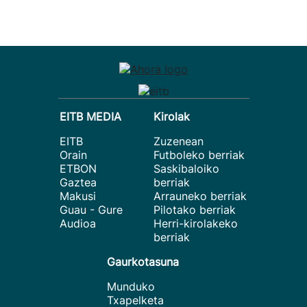
EITB MEDIA
Kirolak
EITB
Zuzenean
Orain
Futboleko berriak
ETBON
Saskibaloiko
Gaztea
berriak
Makusi
Arrauneko berriak
Guau - Gure
Pilotako berriak
Audioa
Herri-kirolakeko
berriak
Gaurkotasuna
Munduko
Txapelketa