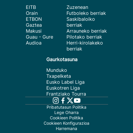
EITB
Zuzenean
Orain
Futboleko berriak
ETBON
Saskibaloiko
Gaztea
berriak
Makusi
Arrauneko berriak
Guau - Gure
Pilotako berriak
Audioa
Herri-kirolakeko
berriak
Gaurkotasuna
Munduko
Txapelketa
Eusko Label Liga
Euskotren Liga
Frantziako Tourra
Pribatutasun Politika
Lege Oharra
Cookieen Politika
Cookieen Konfigurazioa
Harremana