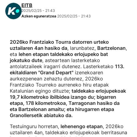
EITB
2025/02/25 - 21:43
Azken eguneratzea
2025/02/25 - 21:43
2026ko Frantziako Tourra datorren urteko
uztailaren 4an hasiko da
, larunbatez,
Bartzelonan
,
eta
lehen etapan taldekako erlojupeko bat
jokatuko dute
, asteartean lasterketako
antolatzaileek iragarri dutenez. Lasterketako
113.
ekitaldiaren "Grand Depart"
izenekoaren
aurkezpenean zehaztu dutenez, 2026ko
Frantziako Tourreko aurreneko hiru etapak
Katalunian egingo dituzte;
taldekako erlojupekoak
19,7 kilometroko ibilbidea izango du; bigarren
etapa, 178 kilometrokoa, Tarragonan hasiko da
eta Bartzelonan amaitu; eta hirugarren etapa
Granollersetik abiatuko da.
Testuinguru horretan,
lehenengo etapan
, 2026ko
uztailaren 4an, taldekako erlojupekoak berritasuna