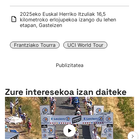
2025eko Euskal Herriko Itzuliak 16,5
kilometroko erlojupekoa izango du lehen
etapan, Gasteizen
Frantziako Tourra
UCI World Tour
Publizitatea
Zure interesekoa izan daiteke