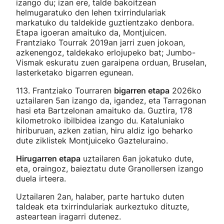
izango du; izan ere, talde bakoitzean
helmugaratuko den lehen txirrindulariak
markatuko du taldekide guztientzako denbora.
Etapa igoeran amaituko da, Montjuicen.
Frantziako Tourrak 2019an jarri zuen jokoan,
azkenengoz, taldekako erlojupeko bat; Jumbo-
Vismak eskuratu zuen garaipena orduan, Bruselan,
lasterketako bigarren egunean.
113. Frantziako Tourraren
bigarren etapa
2026ko
uztailaren 5an izango da, igandez, eta Tarragonan
hasi eta Bartzelonan amaituko da. Guztira, 178
kilometroko ibilbidea izango du. Kataluniako
hiriburuan, azken zatian, hiru aldiz igo beharko
dute ziklistek Montjuiceko Gazteluraino.
Hirugarren etapa
uztailaren 6an jokatuko dute,
eta, oraingoz, baieztatu dute Granollersen izango
duela irteera.
Uztailaren 2an, halaber, parte hartuko duten
taldeak eta txirrindulariak aurkeztuko dituzte,
asteartean iragarri dutenez.