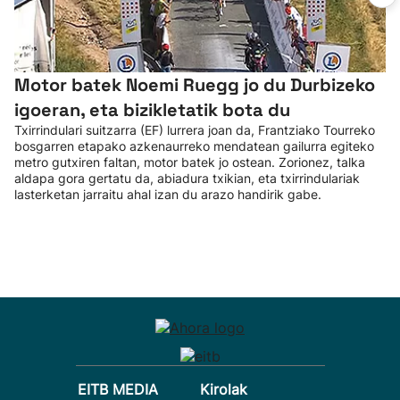
Motor batek Noemi Ruegg jo du Durbizeko
igoeran, eta bizikletatik bota du
Txirrindulari suitzarra (EF) lurrera joan da, Frantziako Tourreko
bosgarren etapako azkenaurreko mendatean gailurra egiteko
metro gutxiren faltan, motor batek jo ostean. Zorionez, talka
aldapa gora gertatu da, abiadura txikian, eta txirrindulariak
lasterketan jarraitu ahal izan du arazo handirik gabe.
EITB MEDIA
Kirolak