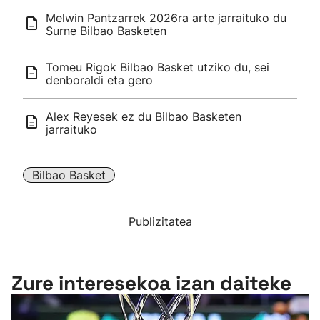
Melwin Pantzarrek 2026ra arte jarraituko du
Surne Bilbao Basketen
Tomeu Rigok Bilbao Basket utziko du, sei
denboraldi eta gero
Alex Reyesek ez du Bilbao Basketen
jarraituko
Bilbao Basket
Publizitatea
Zure interesekoa izan daiteke