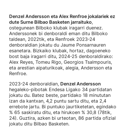
Denzel Andersson eta Alex Renfroe jokalariek ez
dute Surne Bilbao Basketen jarraituko
,
ostegunean Bilboko klubak iragarri duenez.
Anderssonek bi denboraldi eman ditu Bilboko
taldean, 2022tik, eta Renfroek 2023-24
denboraldian jokatu du Jaume Ponsarnauren
esanetara. Bizkaiko klubak, hortaz, dagoeneko
bost baja iragarri ditu, 2024-25 denboraldirako:
Alex Reyes, Tomeu Rigo, Georgios Tsalmpouris,
eta arestian aipaturikoak, alegia, Andersson eta
Renfroe.
2023-24 denboraldian,
Denzel Andersson
hegaleko-pibotak Endesa Ligako 34 partidatan
jokatu du. Batez beste, partidako 18 minututan
izan da kantxan, 4,2 puntu sartu ditu, eta 2,4
errebote jartu. Bi puntuko jaurtiketetan, egindako
% 65 saskiratu ditu, eta hirukoen % 30,8 (78tik,
24). Guztira, azken bi urteotan, 86 partida ofizial
jokatu ditu Bilbao Basketen.