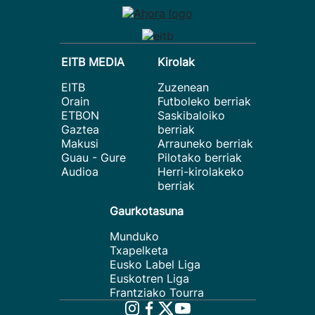
EITB MEDIA
Kirolak
EITB
Zuzenean
Orain
Futboleko berriak
ETBON
Saskibaloiko
Gaztea
berriak
Makusi
Arrauneko berriak
Guau - Gure
Pilotako berriak
Audioa
Herri-kirolakeko
berriak
Gaurkotasuna
Munduko
Txapelketa
Eusko Label Liga
Euskotren Liga
Frantziako Tourra