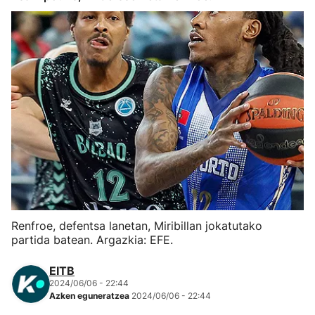
Herri-kirolak
Eskubaloia
Kirolak 360
Atletismoa
Mendi-lasterketak
Kirol gehiago
Renfroe, defentsa lanetan, Miribillan jokatutako
partida batean. Argazkia: EFE.
"Helmuga"
EITB
2024/06/06 - 22:44
Azken eguneratzea
2024/06/06 - 22:44