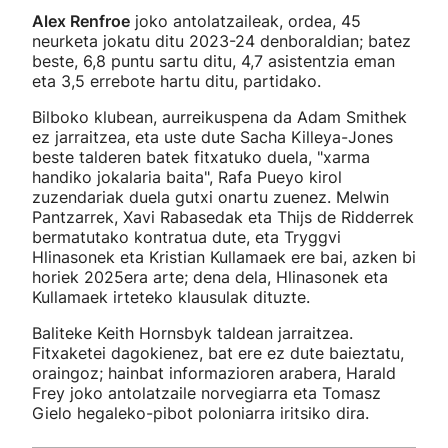
Alex Renfroe
joko antolatzaileak, ordea, 45
neurketa jokatu ditu 2023-24 denboraldian; batez
beste, 6,8 puntu sartu ditu, 4,7 asistentzia eman
eta 3,5 errebote hartu ditu, partidako.
Bilboko klubean, aurreikuspena da Adam Smithek
ez jarraitzea, eta uste dute Sacha Killeya-Jones
beste talderen batek fitxatuko duela, "xarma
handiko jokalaria baita", Rafa Pueyo kirol
zuzendariak duela gutxi onartu zuenez. Melwin
Pantzarrek, Xavi Rabasedak eta Thijs de Ridderrek
bermatutako kontratua dute, eta Tryggvi
Hlinasonek eta Kristian Kullamaek ere bai, azken bi
horiek 2025era arte; dena dela, Hlinasonek eta
Kullamaek irteteko klausulak dituzte.
Baliteke Keith Hornsbyk taldean jarraitzea.
Fitxaketei dagokienez, bat ere ez dute baieztatu,
oraingoz; hainbat informazioren arabera, Harald
Frey joko antolatzaile norvegiarra eta Tomasz
Gielo hegaleko-pibot poloniarra iritsiko dira.