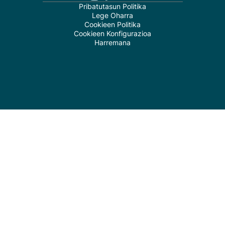
Pribatutasun Politika
Lege Oharra
Cookieen Politika
Cookieen Konfigurazioa
Harremana