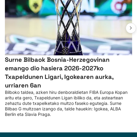
Surne Bilbaok Bosnia-Herzegovinan
emango dio hasiera 2026-2027ko
Txapeldunen Ligari, Igokearen aurka,
urriaren 6an
Bilboko taldea, azken hiru denboraldietan FIBA Europa Kopan
aritu eta gero, Txapeldunen Ligan ibiliko da, eta asteartean
zehaztu dute txapelketako multzo faseko egutegia. Surne
Bilbao G multzoan izango da, talde hauekin: Igokea, ALBA
Berlin eta Slavia Praga.