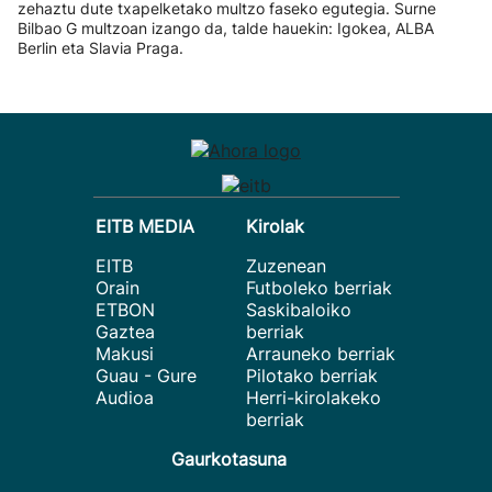
zehaztu dute txapelketako multzo faseko egutegia. Surne
Bilbao G multzoan izango da, talde hauekin: Igokea, ALBA
Berlin eta Slavia Praga.
EITB MEDIA
Kirolak
EITB
Zuzenean
Orain
Futboleko berriak
ETBON
Saskibaloiko
Gaztea
berriak
Makusi
Arrauneko berriak
Guau - Gure
Pilotako berriak
Audioa
Herri-kirolakeko
berriak
Gaurkotasuna