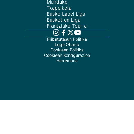
Munduko
Txapelketa
Eusko Label Liga
Euskotren Liga
Frantziako Tourra
Pribatutasun Politika
Lege Oharra
Cookieen Politika
Cookieen Konfigurazioa
Harremana