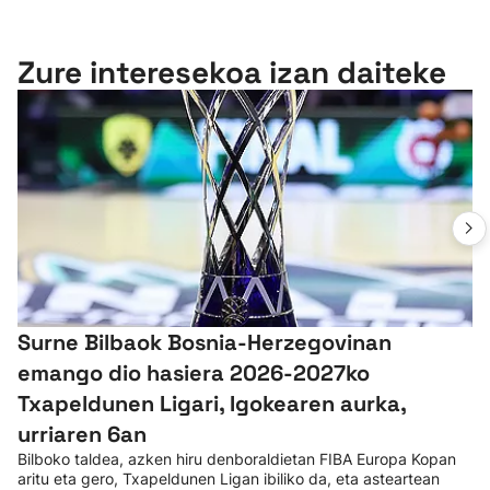
Zure interesekoa izan daiteke
Surne Bilbaok Bosnia-Herzegovinan
emango dio hasiera 2026-2027ko
Txapeldunen Ligari, Igokearen aurka,
urriaren 6an
Bilboko taldea, azken hiru denboraldietan FIBA Europa Kopan
aritu eta gero, Txapeldunen Ligan ibiliko da, eta asteartean