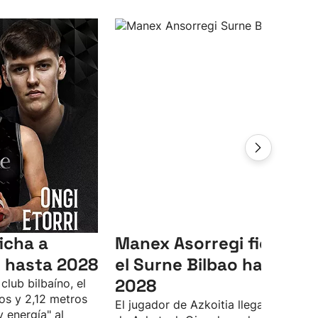
icha a
Manex Asorregi ficha co
 hasta 2028
el Surne Bilbao hasta
2028
club bilbaíno, el
os y 2,12 metros
El jugador de Azkoitia llega proceden
y energía" al