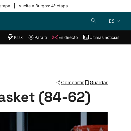
|
 etapa
Vuelta a Burgos: 4ª etapa
ES
"Helmuga"
Klisk
Para ti
En directo
Últimas noticias
Klisk
En directo
s
Para ti
Lo último
Compartir
Guardar
Basket (84-62)