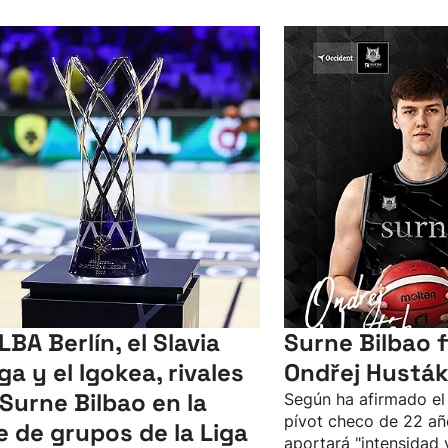
LBA Berlín, el Slavia
Surne Bilbao f
ga y el Igokea, rivales
Ondřej Husták
 Surne Bilbao en la
Según ha afirmado el 
pívot checo de 22 añ
e de grupos de la Liga
aportará "intensidad 