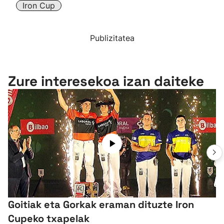
Iron Cup
Publizitatea
Zure interesekoa izan daiteke
Goitiak eta Gorkak eraman dituzte Iron
Cupeko txapelak