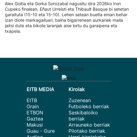
Alex Goitia eta Gorka Sorozabal nagusitu dira 2026ko Iron
Cupeko finalean, Eñaut Urreisti eta Thibault Basque bi setetan
garaituta (15-10 eta 15-10). Lehen setean buelta eman behar
izan diote markagailuari, baina bigarrenean aurkariek maila
jaitsi dute eta bikote laranjak aise lortu du garaipena eta
txapela.
EITB MEDIA
Kirolak
EITB
Zuzenean
Orain
Futboleko berriak
ETBON
Saskibaloiko
Gaztea
berriak
Makusi
Arrauneko berriak
Guau - Gure
Pilotako berriak