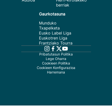
Audioa
Herri-kirolakeko
berriak
Gaurkotasuna
Munduko
Txapelketa
Eusko Label Liga
Euskotren Liga
Frantziako Tourra
Pribatutasun Politika
Lege Oharra
Cookieen Politika
Cookieen Konfigurazioa
Harremana