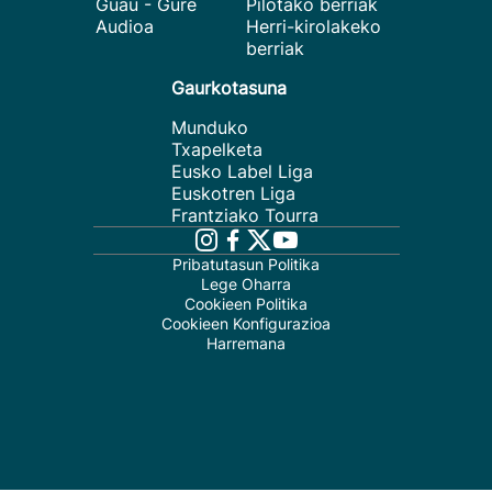
Guau - Gure
Pilotako berriak
Audioa
Herri-kirolakeko
berriak
Gaurkotasuna
Munduko
Txapelketa
Eusko Label Liga
Euskotren Liga
Frantziako Tourra
Pribatutasun Politika
Lege Oharra
Cookieen Politika
Cookieen Konfigurazioa
Harremana