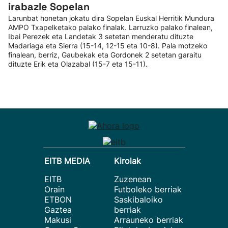
irabazle Sopelan
Larunbat honetan jokatu dira Sopelan Euskal Herritik Mundura
AMPO Txapelketako palako finalak. Larruzko palako finalean,
Ibai Perezek eta Landetak 3 setetan menderatu dituzte
Madariaga eta Sierra (15-14, 12-15 eta 10-8). Pala motzeko
finalean, berriz, Gaubekak eta Gordonek 2 setetan garaitu
dituzte Erik eta Olazabal (15-7 eta 15-11).
EITB MEDIA
Kirolak
EITB
Zuzenean
Orain
Futboleko berriak
ETBON
Saskibaloiko
Gaztea
berriak
Makusi
Arrauneko berriak