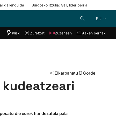
|
ar gailendu da
Burgosko Itzulia: Gall, lider berria
EU
"Helmuga"
Klisk
Zuretzat
Zuzenean
Azken berriak
Klisk
Zuzenean
o
Zuretzat
Azken berria
Elkarbanatu
Gorde
 kudeatzeari
oposatu die eurek har dezatela pala