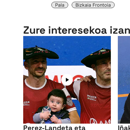
Pala
Bizkaia Frontoia
Zure interesekoa iza
Perez-Landeta eta
Iñak