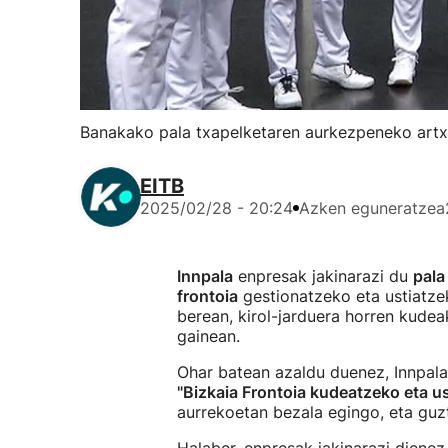
Banakako pala txapelketaren aurkezpeneko artxi
EITB
2025/02/28 - 20:24
Azken eguneratzea
Innpala
enpresak jakinarazi du
pala
frontoia
gestionatzeko eta ustiatzek
berean, kirol-jarduera horren kudea
gainean.
Ohar batean azaldu duenez, Innpalak 
"Bizkaia Frontoia kudeatzeko eta us
aurrekoetan bezala egingo, eta guz