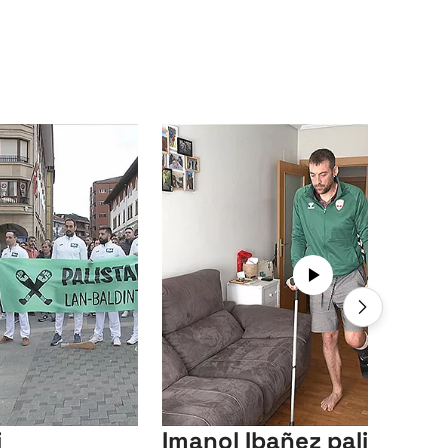
i
Imanol Ibañez palistak