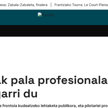
|
eoa: Zabala-Zabaleta, finalera
Frantziako Tourra: Le Court-Piena
i-
Eskubaloia
Kirolak
Atletismoa
Mendi-
Kirol
lak
360
lasterketak
gehiag
Taldeak
olaritza
Lehiaketak
Zuzenean
i-
Kirol-
tzea
bideoak
l Herri
tira
k pala profesionala
garri du
a frontoia kudeatzeko lehiaketa publikora, eta pilotariei pr