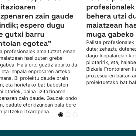
zitazioaren
profesionalek
zpenaren zain gaude
behera utzi d
indik; espero dugu
maiatzean has
e gutxi barru
muga gabeko 
ntoian egotea”
Palista profesionalek
dute; zehaztu dutene
ta profesionalek amaitutzat eman
dago Innpalarekin ko
maiatzean hasi zuten greba
pilotaririk, eta, halab
abea. Hala ere, guztiz apurtu da
Bizkaia Frontoiaren li
 eta Innpala enpresaren arteko
prozesuaren baitan au
mana. Bi proiektu daude orain
proiektuetako bat ba
n, eta horietako bat babesten
pilotariek, baina lizitazioaren
penaren zain daude. Gauzak ondo
n, badute etorkizunean pala bere
n jartzeko itxaropena.