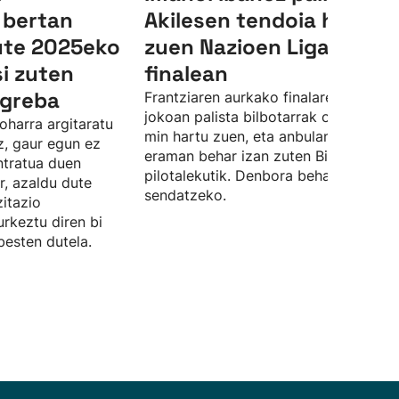
 bertan
Akilesen tendoia hautsi
ute 2025eko
zuen Nazioen Ligako
i zuten
finalean
greba
Frantziaren aurkako finalaren lehen
jokoan palista bilbotarrak orpazurdan
 oharra argitaratu
min hartu zuen, eta anbulantzian
z, gaur egun ez
eraman behar izan zuten Bizkaia
ntratua duen
pilotalekutik. Denbora beharko du
er, azaldu dute
sendatzeko.
zitazio
rkeztu diren bi
besten dutela.