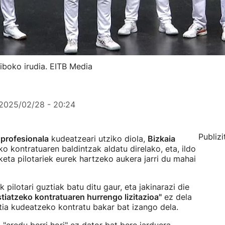
boko irudia. EITB Media
2025/02/28 - 20:24
Publizi
 profesionala
kudeatzeari utziko diola,
Bizkaia
o kontratuaren baldintzak aldatu direlako, eta, ildo
keta pilotariek eurek hartzeko aukera jarri du mahai
pilotari guztiak batu ditu gaur, eta jakinarazi die
tiatzeko kontratuaren hurrengo lizitazioa"
ez dela
tia kudeatzeko kontratu bakar bat izango dela.