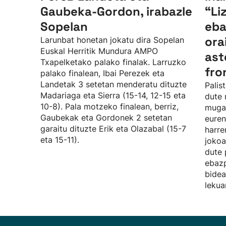
Gaubeka-Gordon, irabazle
“Li
Sopelan
eba
ora
Larunbat honetan jokatu dira Sopelan
Euskal Herritik Mundura AMPO
ast
Txapelketako palako finalak. Larruzko
fro
palako finalean, Ibai Perezek eta
Landetak 3 setetan menderatu dituzte
Palis
Madariaga eta Sierra (15-14, 12-15 eta
dute 
10-8). Pala motzeko finalean, berriz,
mugag
Gaubekak eta Gordonek 2 setetan
euren
garaitu dituzte Erik eta Olazabal (15-7
harre
eta 15-11).
jokoa
dute 
ebaz
bidea
lekua