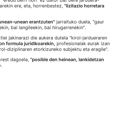
 "eredu berri hori" ez dator bat bere jarduera-
arekin ere, eta, horrenbestez,
"lizitazio horretara
unean-unean erantzuten"
jarraituko duela, "gaur
in, bai langileekin, bai hirugarrenekin".
tiei jakinarazi die aukera dutela "kirol-jardueraren
n formula juridikoarekin,
profesionalak eurak izan
rol-diziplinaren etorkizuneko subjektu eta eragile".
 prest dagoela,
"posible den heinean, lankidetzan
.