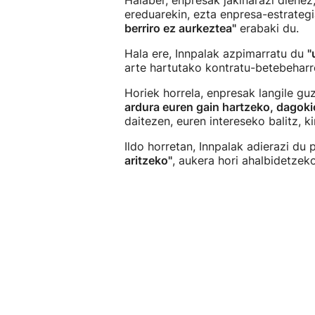
Halaber, enpresak jakinarazi dienez,
ereduarekin, ezta enpresa-estrategi
berriro ez aurkeztea"
erabaki du.
Hala ere, Innpalak azpimarratu du
"
arte hartutako kontratu-betebeharrek
Horiek horrela, enpresak langile guz
ardura euren gain hartzeko, dagokio
daitezen, euren intereseko balitz, ki
Ildo horretan, Innpalak adierazi du
aritzeko"
, aukera hori ahalbidetzeko