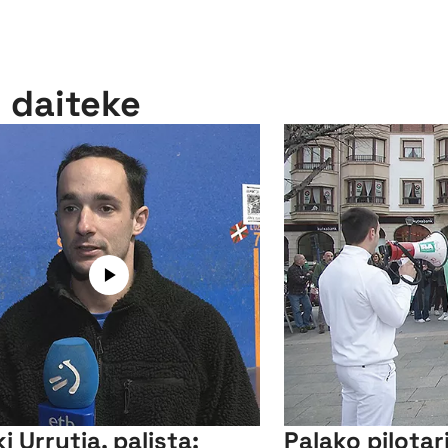
n daiteke
i Urrutia, palista:
Palako pilotar