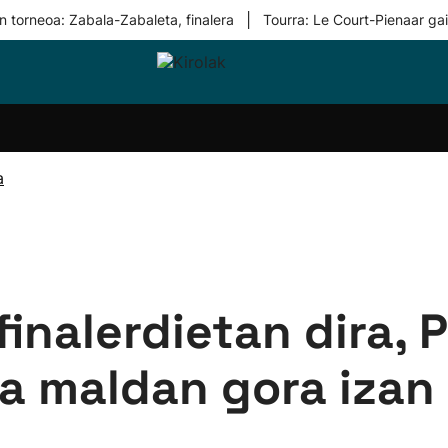
|
n torneoa: Zabala-Zabaleta, finalera
Tourra: Le Court-Pienaar ga
i-
Eskubaloia
Kirolak
Atletismoa
Mendi-
Kirol
lak
360
lasterketak
gehiag
Taldeak
olaritza
Lehiaketak
Zuzenean
a
i-
Kirol-
tzea
bideoak
l Herri
tira
finalerdietan dira, P
a maldan gora izan