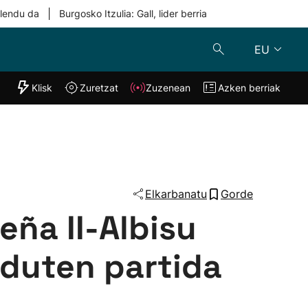
|
ilendu da
Burgosko Itzulia: Gall, lider berria
EU
"Helmuga"
Klisk
Zuretzat
Zuzenean
Azken berriak
Klisk
Zuzenean
o
Zuretzat
Azken berria
Elkarbanatu
Gorde
eña II-Albisu
 duten partida