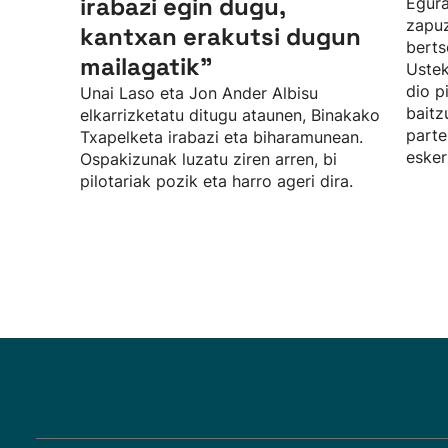
irabazi egin dugu,
Egura
zapuz
kantxan erakutsi dugun
berts
mailagatik”
Uste
dio p
Unai Laso eta Jon Ander Albisu
baitz
elkarrizketatu ditugu ataunen, Binakako
parte
Txapelketa irabazi eta biharamunean.
esker
Ospakizunak luzatu ziren arren, bi
pilotariak pozik eta harro ageri dira.