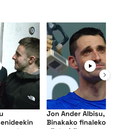
su
Jon Ander Albisu,
senideekin
Binakako finaleko