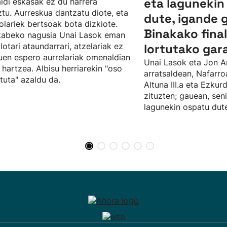
eta lagunekin
ldi eskasak ez du harrera
tu. Aurreskua dantzatu diote, eta
dute, igande 
olariek bertsoak bota dizkiote.
Binakako fina
kabeko nagusia Unai Lasok eman
ilotari ataundarrari, atzelariak ez
lortutako gar
uen espero aurrelariak omenaldian
Unai Lasok eta Jon A
 hartzea. Albisu herriarekin "oso
arratsaldean, Nafarro
tuta" azaldu da.
Altuna III.a eta Ezku
zituzten; gauean, sen
lagunekin ospatu dute