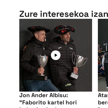
Zure interesekoa iza
Jon Ander Albisu:
Ata
“Faborito kartel hori
ber