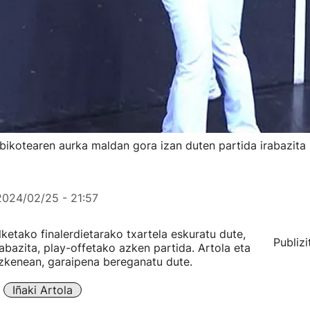
u bikotearen aurka maldan gora izan duten partida irabazita
2024/02/25 - 21:57
etako finalerdietarako txartela eskuratu dute,
Publizi
rabazita, play-offetako azken partida. Artola eta
 azkenean, garaipena bereganatu dute.
Iñaki Artola