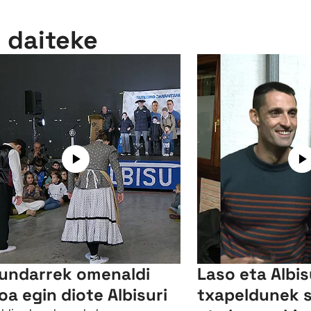
n daiteke
undarrek omenaldi
Laso eta Albi
oa egin diote Albisuri
txapeldunek 