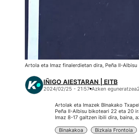
Artola eta Imaz finalerdietan dira, Peña II-Albis
IÑIGO AIESTARAN | EITB
2024/02/25 - 21:57
Azken eguneratzea
Artolak eta Imazek BInakako Txapelk
Peña II-Albisu bikoteari 22 eta 20 i
Imaz 8-17 galtzen ibili dira, baina,
Binakakoa
Bizkaia Frontoia