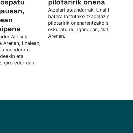
 ospatu
pilotaririk onena
gauean,
Atzelari ataundarrak, Unai Lasorekin
batera lortutako txapelaz gain, finale
lean
pilotaririk onenarentzako saria ere
aipena
eskuratu du, igandean, Nafarroa
Arenan.
nder Albisuk,
a Arenan, finalean,
rdia menderatu
ideekin eta
, giro ederrean.