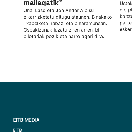
mailagatik”
Uste
dio p
Unai Laso eta Jon Ander Albisu
baitz
elkarrizketatu ditugu ataunen, Binakako
parte
Txapelketa irabazi eta biharamunean.
esker
Ospakizunak luzatu ziren arren, bi
pilotariak pozik eta harro ageri dira.
EITB MEDIA
EITB