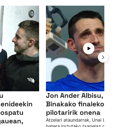
su
Jon Ander Albisu,
senideekin
Binakako finaleko
 ospatu
pilotaririk onena
gauean,
Atzelari ataundarrak, Unai Lasorekin
batera lortutako txapelaz gain, finale