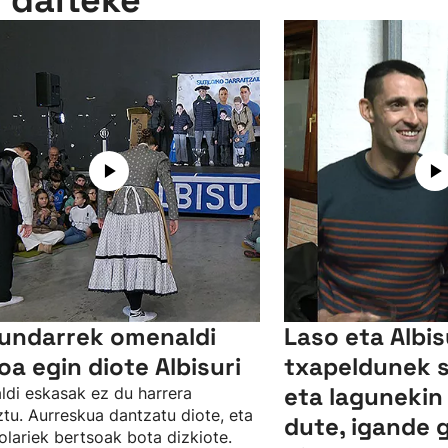
n daiteke
undarrek omenaldi
Laso eta Albi
oa egin diote Albisuri
txapeldunek 
eta lagunekin
ldi eskasak ez du harrera
tu. Aurreskua dantzatu diote, eta
dute, igande 
olariek bertsoak bota dizkiote.