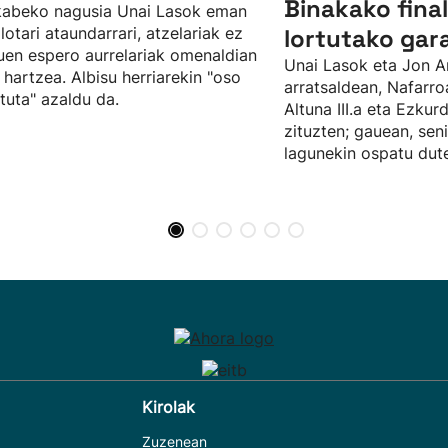
Binakako fina
kabeko nagusia Unai Lasok eman
ilotari ataundarrari, atzelariak ez
lortutako gar
uen espero aurrelariak omenaldian
Unai Lasok eta Jon A
 hartzea. Albisu herriarekin "oso
arratsaldean, Nafarro
tuta" azaldu da.
Altuna III.a eta Ezku
zituzten; gauean, sen
lagunekin ospatu dute
Kirolak
Zuzenean