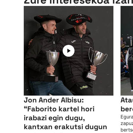
Zure interesekoa iza
Jon Ander Albisu:
Ata
“Faborito kartel hori
ber
irabazi egin dugu,
Egura
zapuz
kantxan erakutsi dugun
berts