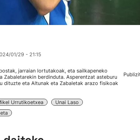
024/01/29 - 21:15
ostak, jarraian lortutakoak, eta sailkapeneko
Publizi
ta Zabaletarekin berdinduta. Asperentzat asteburu
du dituzte eta Altunak eta Zabaletak arazo fisikoak
ikel Urrutikoetxea
Unai Laso
leta