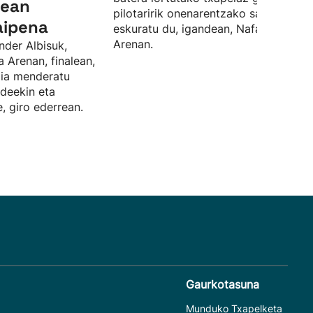
lean
pilotaririk onenarentzako saria ere
aipena
eskuratu du, igandean, Nafarroa
Arenan.
nder Albisuk,
a Arenan, finalean,
rdia menderatu
ideekin eta
, giro ederrean.
Gaurkotasuna
Munduko Txapelketa