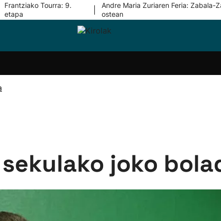
Frantziako Tourra: 9.
Andre Maria Zuriaren Feria: Zabala-Z
|
etapa
ostean
i-
Eskubaloia
Kirolak
Atletismoa
Mendi-
Kirol
lak
360
lasterketak
gehiag
Taldeak
olaritza
Lehiaketak
Zuzenean
a
i-
Kirol-
tzea
bideoak
l Herri
tira
, sekulako joko bol