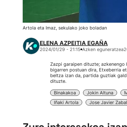
Artola eta Imaz, sekulako joko boladan
ELENA AZPEITIA EGAÑA
2024/01/29 - 21:15
Azken eguneratzea
2
Zazpi garaipen dituzte; azkenengo b
bigarren postuan dira, Etxeberria e
beltza izan da, partida guztiak gal
dituzte.
Binakakoa
Jokin Altuna
M
Iñaki Artola
Jose Javier Zaba