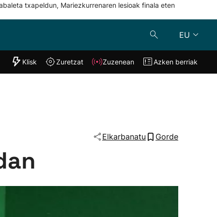
abaleta txapeldun, Mariezkurrenaren lesioak finala eten
EU
"Helmuga"
Klisk
Zuretzat
Zuzenean
Azken berriak
Klisk
Zuzenean
o
Zuretzat
Azken berria
Elkarbanatu
Gorde
adan