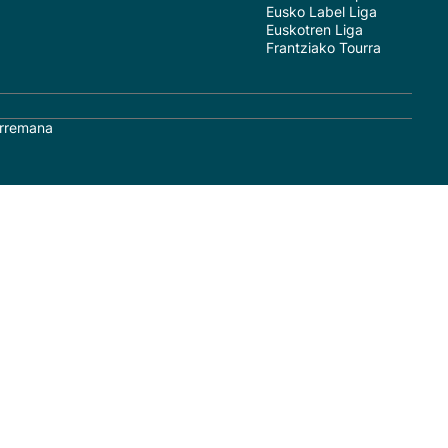
Eusko Label Liga
Euskotren Liga
Frantziako Tourra
rremana