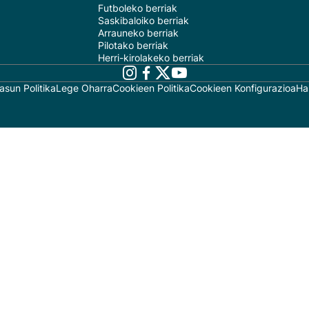
Futboleko berriak
Saskibaloiko berriak
Arrauneko berriak
Pilotako berriak
Herri-kirolakeko berriak
asun Politika
Lege Oharra
Cookieen Politika
Cookieen Konfigurazioa
Ha