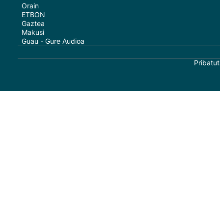
Orain
ETBON
Gaztea
Makusi
Guau - Gure Audioa
Pribatut