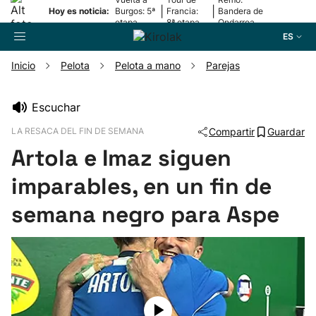
|
|
Hoy es noticia:
Burgos: 5ª
Francia:
Bandera de
etapa
8ª etapa
Ondarroa
ES
Inicio
Pelota
Pelota a mano
Parejas
Buscador
Escuchar
LA RESACA DEL FIN DE SEMANA
Compartir
Guardar
Fútbol
Artola e Imaz siguen
Pelota
imparables, en un fin de
semana negro para Aspe
Remo
Baloncesto
Ciclismo