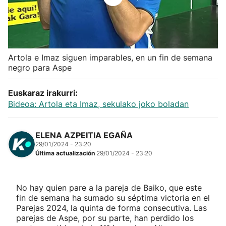
Herri-kirolak
Balonmano
Artola e Imaz siguen imparables, en un fin de semana
negro para Aspe
Kirolak 360
Euskaraz irakurri:
Atletismo
Bideoa: Artola eta Imaz, sekulako joko boladan
Carreras de montaña
ELENA AZPEITIA EGAÑA
29/01/2024 - 23:20
Más deportes
Última actualización
29/01/2024 - 23:20
"Helmuga"
No hay quien pare a la pareja de Baiko, que este
fin de semana ha sumado su séptima victoria en el
Parejas 2024, la quinta de forma consecutiva. Las
parejas de Aspe, por su parte, han perdido los