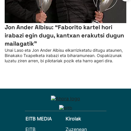
Jon Ander Albisu: “Faborito kartel hori
irabazi egin dugu, kantxan erakutsi dugun
mailagatik”
Unai Laso eta Jon Ander Albisu elkarrizketatu ditugu ataunen,
Binakako Txapelketa irabazi eta biharamunean. Ospakizunak
luzatu ziren arren, bi pilotariak pozik eta harro ageri dira.
EITB MEDIA
Kirolak
EITB
Zuzenean