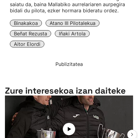
saiatu da, baina Mallabiko aurrelariaren aurpegira
bidali du pilota, ezker hormara bideratu ordez.
Binakakoa
Atano III Pilotalekua
Beñat Rezusta
Iñaki Artola
Aitor Elordi
Publizitatea
Zure interesekoa izan daiteke