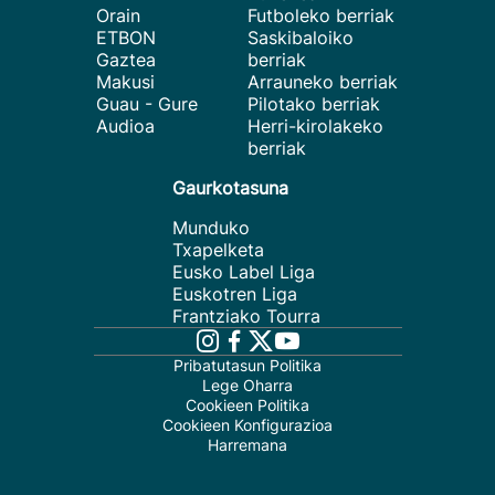
Orain
Futboleko berriak
ETBON
Saskibaloiko
Gaztea
berriak
Makusi
Arrauneko berriak
Guau - Gure
Pilotako berriak
Audioa
Herri-kirolakeko
berriak
Gaurkotasuna
Munduko
Txapelketa
Eusko Label Liga
Euskotren Liga
Frantziako Tourra
Pribatutasun Politika
Lege Oharra
Cookieen Politika
Cookieen Konfigurazioa
Harremana