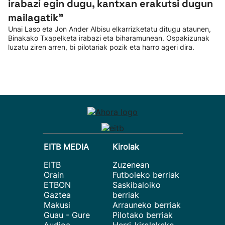
irabazi egin dugu, kantxan erakutsi dugun
mailagatik”
Unai Laso eta Jon Ander Albisu elkarrizketatu ditugu ataunen,
Binakako Txapelketa irabazi eta biharamunean. Ospakizunak
luzatu ziren arren, bi pilotariak pozik eta harro ageri dira.
EITB MEDIA
Kirolak
EITB
Zuzenean
Orain
Futboleko berriak
ETBON
Saskibaloiko
Gaztea
berriak
Makusi
Arrauneko berriak
Guau - Gure
Pilotako berriak