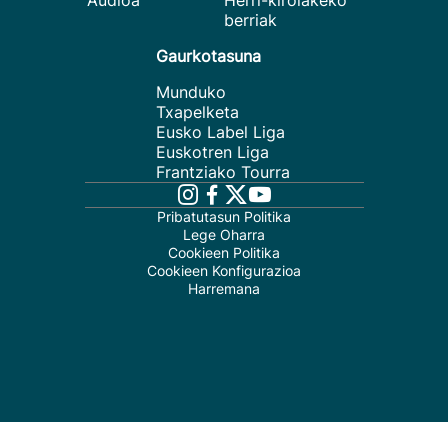
Audioa
Herri-kirolakeko
berriak
Gaurkotasuna
Munduko
Txapelketa
Eusko Label Liga
Euskotren Liga
Frantziako Tourra
Pribatutasun Politika
Lege Oharra
Cookieen Politika
Cookieen Konfigurazioa
Harremana