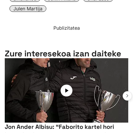
Julen Martija
Publizitatea
Zure interesekoa izan daiteke
Jon Ander Albisu: “Faborito kartel hori