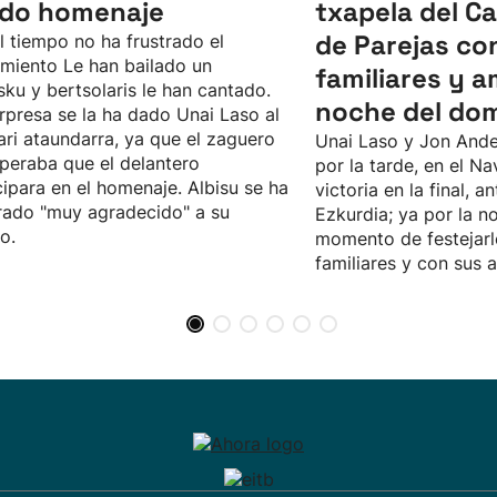
ido homenaje
txapela del 
de Parejas co
l tiempo no ha frustrado el
imiento Le han bailado un
familiares y a
sku y bertsolaris le han cantado.
noche del do
rpresa se la ha dado Unai Laso al
ari ataundarra, ya que el zaguero
Unai Laso y Jon Ande
peraba que el delantero
por la tarde, en el Na
cipara en el homenaje. Albisu se ha
victoria en la final, an
ado "muy agradecido" a su
Ezkurdia; ya por la no
o.
momento de festejarl
familiares y con sus 