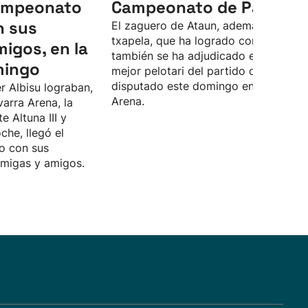
Campeonato
Campeonato de Parejas
n sus
El zaguero de Ataun, además de la
txapela, que ha logrado con Unai Las
migos, en la
también se ha adjudicado el premio a
mingo
mejor pelotari del partido definitivo,
disputado este domingo en el Navarr
r Albisu lograban,
Arena.
varra Arena, la
te Altuna III y
che, llegó el
o con sus
amigas y amigos.