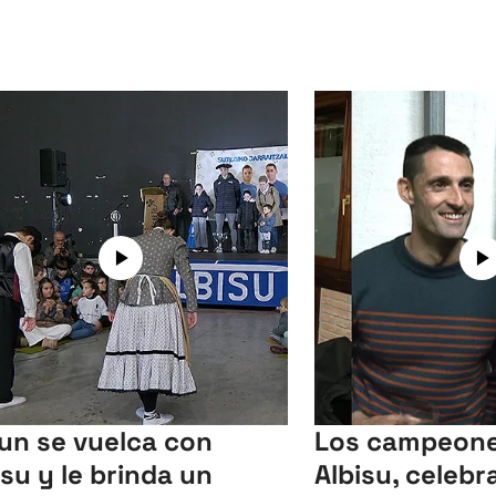
un se vuelca con
Los campeone
isu y le brinda un
Albisu, celebr