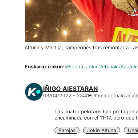
Altuna y Martija, campeones tras remontar a La
Euskaraz irakurri:
Bideoa: Jokin Altunak eta Jul
IÑIGO AIESTARAN
03/04/2022 - 23:41
Última actualizació
Los cuatro pelotaris han protagoniz
encaminada con el 11-17, pero que f
Parejas
Jokin Altuna
Una