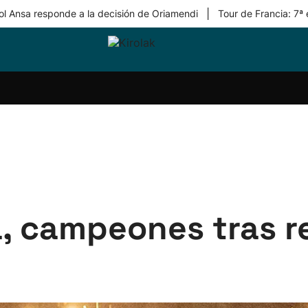
|
ol Ansa responde a la decisión de Oriamendi
Tour de Francia: 7ª
ri-
Balonmano
Kirolak
Atletismo
Carreras
Más
olak
360
de
deporte
Equipos
montaña
kolaritza
Competiciones
En
ri-
directo
otzea
Vídeos
ol Herri
por
atira
deporte
a, campeones tras 