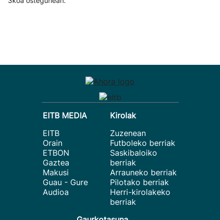
3koa ostegunean.
EITB MEDIA
Kirolak
EITB
Zuzenean
Orain
Futboleko berriak
ETBON
Saskibaloiko
Gaztea
berriak
Makusi
Arrauneko berriak
Guau - Gure
Pilotako berriak
Audioa
Herri-kirolakeko
berriak
Gaurkotasuna