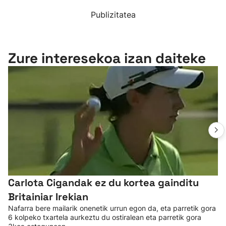
Publizitatea
Zure interesekoa izan daiteke
Carlota Cigandak ez du kortea gainditu
Britainiar Irekian
Nafarra bere mailarik onenetik urrun egon da, eta parretik gora
6 kolpeko txartela aurkeztu du ostiralean eta parretik gora