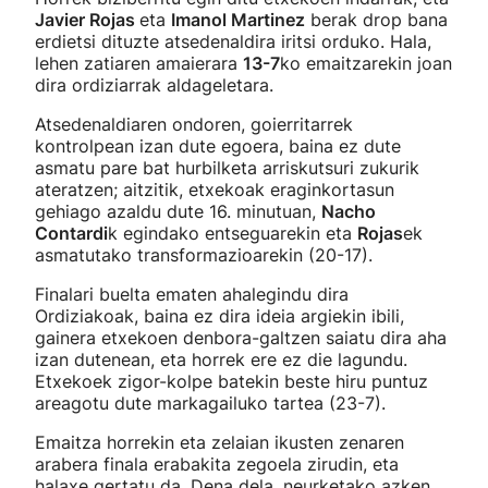
Javier Rojas
eta
Imanol Martinez
berak drop bana
erdietsi dituzte atsedenaldira iritsi orduko. Hala,
lehen zatiaren amaierara
13-7
ko emaitzarekin joan
dira ordiziarrak aldageletara.
Atsedenaldiaren ondoren, goierritarrek
kontrolpean izan dute egoera, baina ez dute
asmatu pare bat hurbilketa arriskutsuri zukurik
ateratzen; aitzitik, etxekoak eraginkortasun
gehiago azaldu dute 16. minutuan,
Nacho
Contardi
k egindako entseguarekin eta
Rojas
ek
asmatutako transformazioarekin (20-17).
Finalari buelta ematen ahalegindu dira
Ordiziakoak, baina ez dira ideia argiekin ibili,
gainera etxekoen denbora-galtzen saiatu dira aha
izan dutenean, eta horrek ere ez die lagundu.
Etxekoek zigor-kolpe batekin beste hiru puntuz
areagotu dute markagailuko tartea (23-7).
Emaitza horrekin eta zelaian ikusten zenaren
arabera finala erabakita zegoela zirudin, eta
halaxe gertatu da. Dena dela, neurketako azken