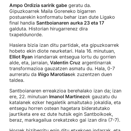
Ampo Ordizia saririk gabe
geratu da.
Gipuzkoarrek Maila Goreneko bigarren
postuarekin konformatu behar izan dute Ligako
final handia
Santboianaren aurka 23 eta 17
galduta. Historian hirugarrenez dira
txapeldunorde.
Hasiera bizia izan ditu partidak, eta gipuzkoarrek
hobeto ekin diote neurketari. Hala 16. minutuan,
Elliot Ryan
irlandarrak entsegua lortu du gorrien
alde, eta, jarraian,
Valentin Cruz
argentinarrak
transformazioa gauzatzen asmatu du. Hala, 0-7
aurreratu da
Iñigo Marotias
ek zuzentzen duen
taldea.
Santboianaren erreakzioa berehalako izan da; izan
ere, 22. minutuan
Imanol Martinez
ek gauzatu du
katalanek ezker hegaletik amaitutako jokaldia, eta
entsegu horren ostean hagetara bideratutako
jaurtiketa ere ez dute hutsik egin Santboikoek,
beraz, markagailua orekatzeko gai izan dira (7-7).
Horrek biziberritu egin ditu etxekoen indarrak, eta