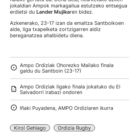
jokaldian Ampok markagailua estutzeko entsegua
erdietsi du
Lander Mujika
ren bidez.
Azkenerako, 23-17 izan da emaitza Santboikoen
alde, liga txapelketa zortzigarren aldiz
bereganatzea ahalbidetu diena.
Ampo Ordiziak Ohorezko Mailako finala
galdu du Santboin (23-17)
Ampo Ordiziak ligako finala jokatuko du El
Salvadorri irabazi ondoren
Iñaki Puyadena, AMPO Ordiziaren ikurra
Kirol Gehiago
Ordizia Rugby