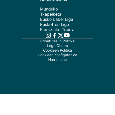
Munduko
Txapelketa
Eusko Label Liga
Euskotren Liga
Frantziako Tourra
Pribatutasun Politika
Lege Oharra
Cookieen Politika
Cookieen Konfigurazioa
Harremana