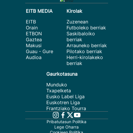
EITB MEDIA
Kirolak
EITB
Zuzenean
Orain
Futboleko berriak
ETBON
Saskibaloiko
Gaztea
berriak
Makusi
Arrauneko berriak
Guau - Gure
Pilotako berriak
Audioa
Herri-kirolakeko
berriak
Gaurkotasuna
Munduko
Txapelketa
Eusko Label Liga
Euskotren Liga
Frantziako Tourra
Pribatutasun Politika
Lege Oharra
Cookieen Politika