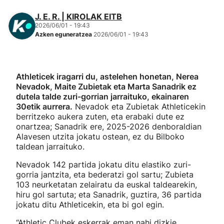
J. E. R. | KIROLAK EITB
2026/06/01 - 19:43
Azken eguneratzea
2026/06/01 - 19:43
Athleticek iragarri du, astelehen honetan, Nerea
Nevadok, Maite Zubietak eta Marta Sanadrik ez
dutela talde zuri-gorrian jarraituko, ekainaren
30etik aurrera.
Nevadok eta Zubietak Athleticekin
berritzeko aukera zuten, eta erabaki dute ez
onartzea; Sanadrik ere, 2025-2026 denboraldian
Alavesen utzita jokatu ostean, ez du Bilboko
taldean jarraituko.
Nevadok 142 partida jokatu ditu elastiko zuri-
gorria jantzita, eta bederatzi gol sartu; Zubieta
103 neurketatan zelairatu da euskal taldearekin,
hiru gol sartuta; eta Sanadrik, guztira, 36 partida
jokatu ditu Athleticekin, eta bi gol egin.
“Athletic Clubek eskerrak eman nahi dizkie