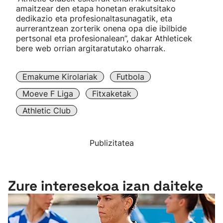
amaitzear den etapa honetan erakutsitako
dedikazio eta profesionaltasunagatik, eta
aurrerantzean zorterik onena opa die ibilbide
pertsonal eta profesionalean”, dakar Athleticek
bere web orrian argitaratutako oharrak.
Emakume Kirolariak
Futbola
Moeve F Liga
Fitxaketak
Athletic Club
Publizitatea
Zure interesekoa izan daiteke