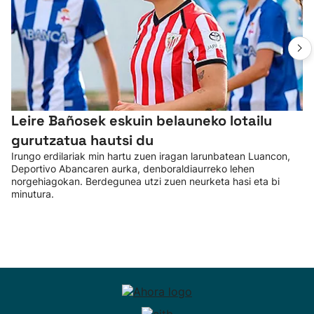
Leire Bañosek eskuin belauneko lotailu
gurutzatua hautsi du
Irungo erdilariak min hartu zuen iragan larunbatean Luancon,
Deportivo Abancaren aurka, denboraldiaurreko lehen
norgehiagokan. Berdegunea utzi zuen neurketa hasi eta bi
minutura.