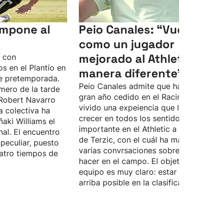
 impone al
Peio Canales: “Vuelvo
como un jugador
mejorado al Athletic, de
o con
s en el Plantío en
manera diferente”
e pretemporada.
Peio Canales admite que ha pasado 
mero de la tarde
gran año cedido en el Racing, donde 
Robert Navarro
vivido una expeiencia que le ha hech
a colectiva ha
crecer en todos los sentidos. Quiere 
ñaki Williams el
importante en el Athletic a las órdene
nal. El encuentro
de Terzic, con el cuál ha mantenido
peculiar, puesto
varias convrsaciones sobre lo que d
atro tiempos de
hacer en el campo. El objetivo del
equipo es muy claro: estar lo más
arriba posible en la clasificación.