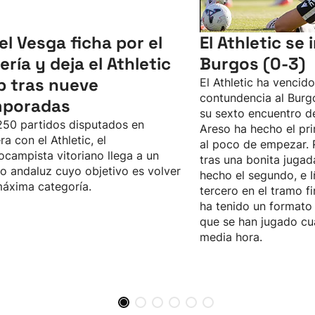
el Vesga ficha por el
El Athletic se
ería y deja el Athletic
Burgos (0-3)
b tras nueve
El Athletic ha vencid
contundencia al Burgo
mporadas
su sexto encuentro d
50 partidos disputados en
Areso ha hecho el pri
ra con el Athletic, el
al poco de empezar. 
ocampista vitoriano llega a un
tras una bonita jugad
o andaluz cuyo objetivo es volver
hecho el segundo, e I
máxima categoría.
tercero en el tramo fi
ha tenido un formato 
que se han jugado cu
media hora.