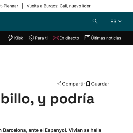
|
rt-Pienaar
Vuelta a Burgos: Gall, nuevo líder
ES
"Helmuga"
Klisk
Para ti
En directo
Últimas noticias
Klisk
En directo
s
Para ti
Lo último
Compartir
Guardar
billo, y podría
n Barcelona, ante el Espanyol. Vivian se halla