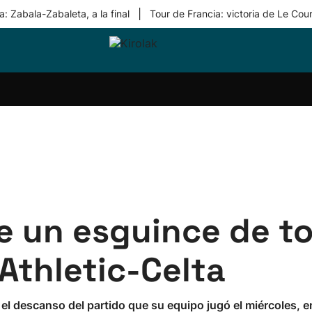
|
: Zabala-Zabaleta, a la final
Tour de Francia: victoria de Le Cou
ri-
Balonmano
Kirolak
Atletismo
Carreras
Más
olak
360
de
deporte
Equipos
montaña
kolaritza
Competiciones
En
ri-
directo
otzea
Vídeos
ol Herri
por
atira
deporte
e un esguince de to
 Athletic-Celta
n el descanso del partido que su equipo jugó el miércoles, e