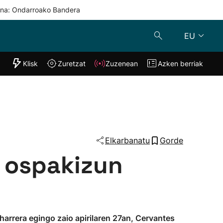
una: Ondarroako Bandera
EU
"Helmuga"
Klisk
Zuretzat
Zuzenean
Azken berriak
Klisk
Zuzenean
o
Zuretzat
Azken berria
Elkarbanatu
Gorde
 ospakizun
harrera egingo zaio apirilaren 27an, Cervantes