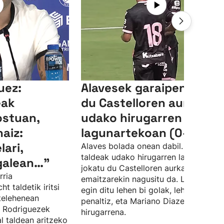
uez:
Alavesek garaipena lort
eak
du Castelloren aurka
ostuan,
udako hirugarren
aiz:
lagunartekoan (0-3)
lari,
Alaves bolada onean dabil. Gasteizko
taldeak udako hirugarren lagunartek
galean…”
jokatu du Castelloren aurka, eta 0-3k
rria
emaitzarekin nagusitu da. Lucas Boy
 taldetik iritsi
egin ditu lehen bi golak, lehena
telehenean
penaltiz, eta Mariano Diazek sartu du
l Rodriguezek
hirugarrena.
al taldean aritzeko