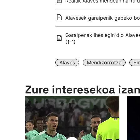
Realak Alaves mendean hartu d
Alavesek garaipenik gabeko bol
Garaipenak ihes egin dio Alave
(1-1)
Alaves
Mendizorrotza
Em
Zure interesekoa iza