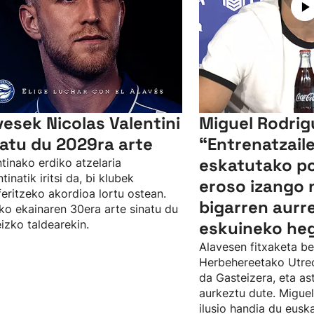
vesek Nicolas Valentini
Miguel Rodrig
xatu du 2029ra arte
“Entrenatzail
eskatutako p
tinako erdiko atzelaria
tinatik iritsi da, bi klubek
eroso izango n
feritzeko akordioa lortu ostean.
bigarren aurre
o ekainaren 30era arte sinatu du
izko taldearekin.
eskuineko he
Alavesen fitxaketa be
Herbehereetako Utrecht
da Gasteizera, eta as
aurkeztu dute. Migue
ilusio handia du eusk