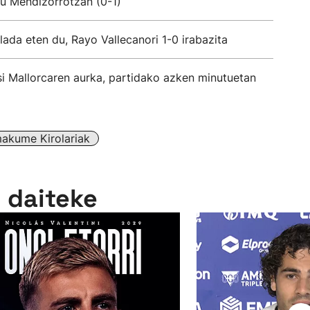
u Mendizorrotzan (0-1)
ada eten du, Rayo Vallecanori 1-0 irabazita
si Mallorcaren aurka, partidako azken minutuetan
akume Kirolariak
n daiteke