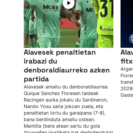
Alavesek penaltietan
Ala
irabazi du
fit
denboraldiaurreko azken
Argen
Fioren
partida
trans
Alavesek amaitu du denboraldiaurrea.
2029k
Quique Sanchez Floresen taldeak
Gaste
Racingen aurka jokatu du Sardineron,
Nando Yosu saria jokoan zuela, eta
penaltietan lortu du garaipena (7-8),
bana berdinduta amaitu ostean.
Mantilla (bere atean sartu du gola
Youssefen jaurtiketa bat desbideratuta)