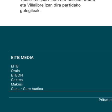
eta Villalibre izan dira partidako
golegileak.
EITB MEDIA
EITB
Orain
ETBON
Gaztea
Makusi
Guau - Gure Audioa
Pribatut