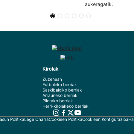
aukeragatik.
Kirolak
Zuzenean
Futboleko berriak
Saskibaloiko berriak
Arrauneko berriak
Pilotako berriak
Herri-kirolakeko berriak
asun Politika
Lege Oharra
Cookieen Politika
Cookieen Konfigurazioa
Ha