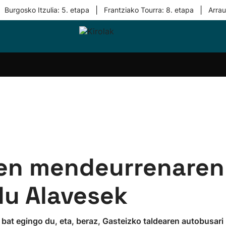
|
|
Burgosko Itzulia: 5. etapa
Frantziako Tourra: 8. etapa
Arra
i-
Eskubaloia
Kirolak
Atletismoa
Mendi-
Kirol
lak
360
lasterketak
gehiag
Taldeak
olaritza
Lehiaketak
Zuzenean
i-
Kirol-
tzea
bideoak
l Herri
tira
en mendeurrenaren
du Alavesek
 bat egingo du, eta, beraz, Gasteizko taldearen autobusari 