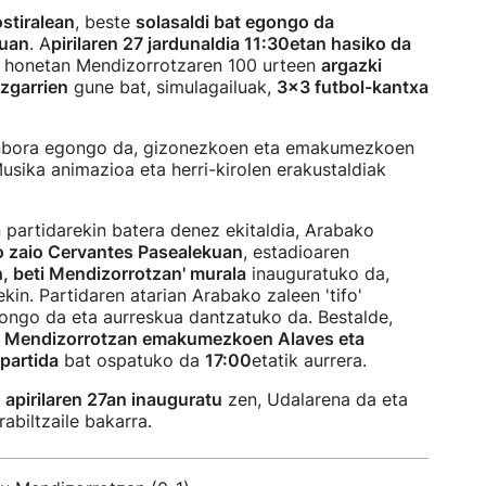
ostiralean
, beste
solasaldi bat egongo da
ruan
. A
pirilaren 27 jardunaldia 11:30etan hasiko da
e honetan Mendizorrotzaren 100 urteen
argazki
uzgarrien
gune bat, simulagailuak,
3x3 futbol-kantxa
nbora egongo da, gizonezkoen eta emakumezkoen
Musika animazioa eta herri-kirolen erakustaldiak
 partidarekin batera denez ekitaldia, Arabako
o zaio Cervantes Pasealekuan
, estadioaren
n, beti Mendizorrotzan' murala
inauguratuko da,
kin. Partidaren atarian Arabako zaleen 'tifo'
ongo da eta aurreskua dantzatuko da. Bestalde,
, Mendizorrotzan emakumezkoen Alaves eta
partida
bat ospatuko da
17:00
etatik aurrera.
apirilaren 27an inauguratu
zen, Udalarena da eta
abiltzaile bakarra.