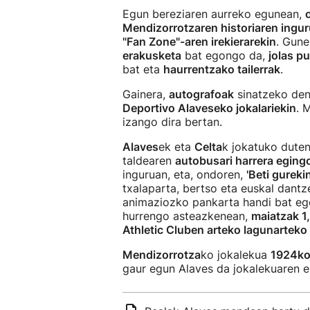
Egun bereziaren aurreko egunean,
Mendizorrotzaren historiaren ingu
"Fan Zone"-aren irekierarekin
. Gun
erakusketa
bat egongo da,
jolas p
bat eta
haurrentzako tailerrak
.
Gainera,
autografoak
sinatzeko de
Deportivo Alaveseko jokalariekin
. 
izango dira bertan.
Alaves
ek eta
Celta
k jokatuko duten
taldearen
autobusari harrera eging
inguruan, eta, ondoren,
'Beti gureki
txalaparta, bertso eta euskal dantze
animaziozko pankarta handi bat eg
hurrengo asteazkenean,
maiatzak 1
Athletic Cluben arteko lagunarteko 
Mendizorrotza
ko jokalekua
1924ko 
gaur egun Alaves da jokalekuaren er