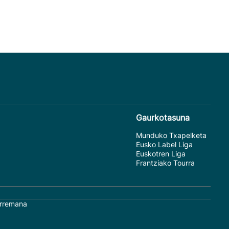
Gaurkotasuna
Munduko Txapelketa
Eusko Label Liga
Euskotren Liga
Frantziako Tourra
rremana