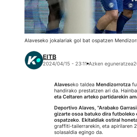
Alaveseko jokalariak gol bat ospatzen Mendizorr
EITB
2024/04/15 - 23:11
Azken eguneratzea
2
Alaves
eko taldea
Mendizorrotza
fu
handirako prestatzen ari da. Hainba
eta Celtaren arteko partidarekin am
Deportivo Alaves, "Arabako Garrasi
gizarte osoa batuko dira futboleko
ospatzeko
.
Ekitaldiak ostiral hone
graffiti-tailerrarekin, eta apirilaren
solasaldia egingo da.