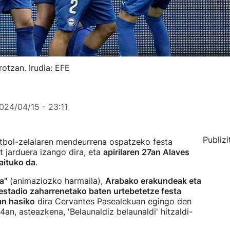
otzan. Irudia: EFE
024/04/15 - 23:11
Publizi
tbol-zelaiaren mendeurrena ospatzeko festa
t jarduera izango dira, eta
apirilaren 27an Alaves
aituko da
.
a"
(animaziozko harmaila),
Arabako erakundeak eta
 estadio zaharrenetako baten urtebetetze festa
tan hasiko
dira Cervantes Pasealekuan egingo den
 24an, asteazkena, 'Belaunaldiz belaunaldi' hitzaldi-