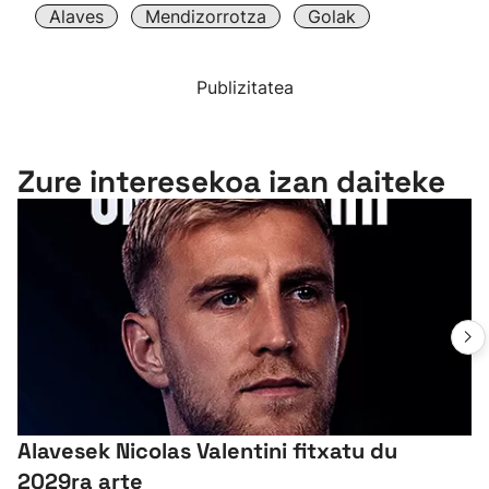
Alaves
Mendizorrotza
Golak
Publizitatea
Zure interesekoa izan daiteke
Alavesek Nicolas Valentini fitxatu du
2029ra arte