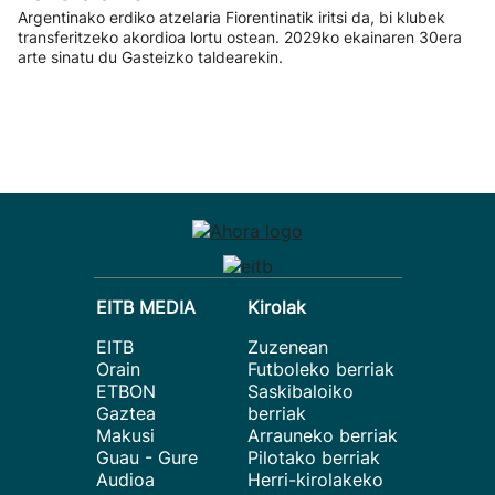
Argentinako erdiko atzelaria Fiorentinatik iritsi da, bi klubek
transferitzeko akordioa lortu ostean. 2029ko ekainaren 30era
arte sinatu du Gasteizko taldearekin.
EITB MEDIA
Kirolak
EITB
Zuzenean
Orain
Futboleko berriak
ETBON
Saskibaloiko
Gaztea
berriak
Makusi
Arrauneko berriak
Guau - Gure
Pilotako berriak
Audioa
Herri-kirolakeko