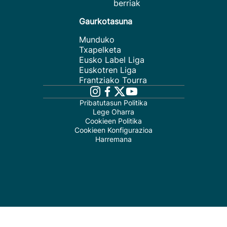
berriak
Gaurkotasuna
Munduko
Txapelketa
Eusko Label Liga
Euskotren Liga
Frantziako Tourra
Pribatutasun Politika
Lege Oharra
Cookieen Politika
Cookieen Konfigurazioa
Harremana