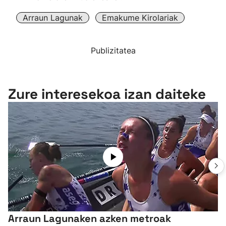
Arraun Lagunak
Emakume Kirolariak
Publizitatea
Zure interesekoa izan daiteke
Arraun Lagunaken azken metroak