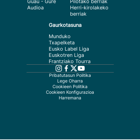
Guau - Gure
Pilotako berriak
Audioa
Herri-kirolakeko
berriak
Gaurkotasuna
Munduko
Txapelketa
Eusko Label Liga
Euskotren Liga
Frantziako Tourra
Pribatutasun Politika
Lege Oharra
Cookieen Politika
Cookieen Konfigurazioa
Harremana