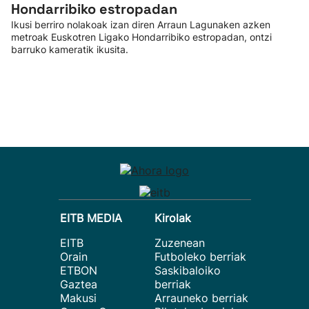
Hondarribiko estropadan
Ikusi berriro nolakoak izan diren Arraun Lagunaken azken
metroak Euskotren Ligako Hondarribiko estropadan, ontzi
barruko kameratik ikusita.
EITB MEDIA
Kirolak
EITB
Zuzenean
Orain
Futboleko berriak
ETBON
Saskibaloiko
Gaztea
berriak
Makusi
Arrauneko berriak