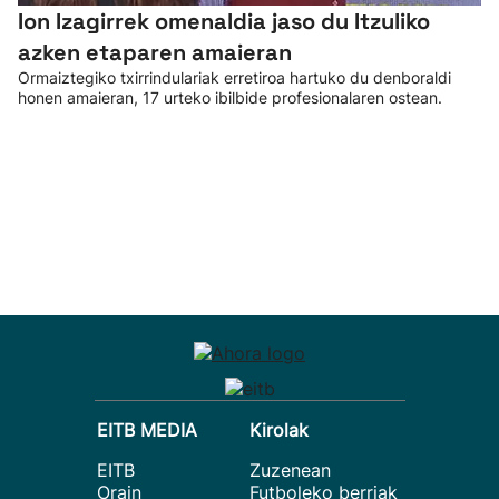
Ion Izagirrek omenaldia jaso du Itzuliko
azken etaparen amaieran
Ormaiztegiko txirrindulariak erretiroa hartuko du denboraldi
honen amaieran, 17 urteko ibilbide profesionalaren ostean.
EITB MEDIA
Kirolak
EITB
Zuzenean
Orain
Futboleko berriak