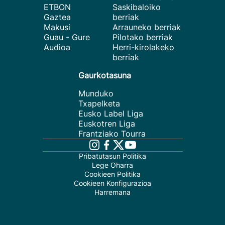
ETBON
Saskibaloiko
Gaztea
berriak
Makusi
Arrauneko berriak
Guau - Gure
Pilotako berriak
Audioa
Herri-kirolakeko
berriak
Gaurkotasuna
Munduko
Txapelketa
Eusko Label Liga
Euskotren Liga
Frantziako Tourra
Pribatutasun Politika
Lege Oharra
Cookieen Politika
Cookieen Konfigurazioa
Harremana