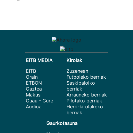
EITB MEDIA
Kirolak
EITB
Zuzenean
Orain
Futboleko berriak
ETBON
Saskibaloiko
Gaztea
berriak
Makusi
Arrauneko berriak
Guau - Gure
Pilotako berriak
Audioa
Herri-kirolakeko
berriak
Gaurkotasuna