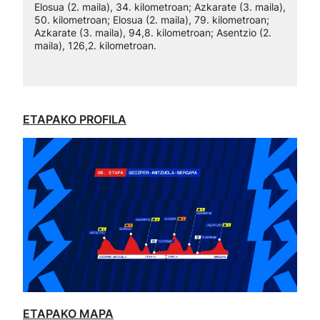
Elosua (2. maila), 34. kilometroan; Azkarate (3. maila),
50. kilometroan; Elosua (2. maila), 79. kilometroan;
Azkarate (3. maila), 94,8. kilometroan; Asentzio (2.
maila), 126,2. kilometroan.
ETAPAKO PROFILA
ETAPAKO MAPA