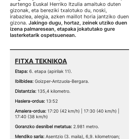
aurtengo Euskal Herriko Itzulia amaituko duten
gizonak, eta bereziki txalotuko du, noski,
irabazlea, alegia, azken maillot horia jantziko duen
gizona.
Jakingo dugu, hortaz, zeinek utziko duen
izena palmaresean, etapaka jokatutako gure
lasterketarik ospetsuenean.
FITXA TEKNIKOA
Etapa:
6. etapa (apirilak 11).
Ibilbidea:
Goizper-Antzuola-Bergara.
Distantzia:
135,4 kilometro.
Hasiera-ordua:
13:52
Amaiera-ordua:
17:20 (42 km/h) | 17:30 (40 km/h) |
17:40 (38 km/h)
Goranzko desnibel metatua:
2.981 metro.
Mendiko saria:
Asentzio (3. maila), 6,9. kilometroan;