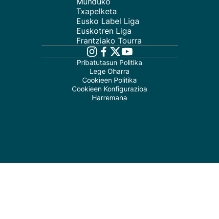
Munduko
Txapelketa
Eusko Label Liga
Euskotren Liga
Frantziako Tourra
Pribatutasun Politika
Lege Oharra
Cookieen Politika
Cookieen Konfigurazioa
Harremana