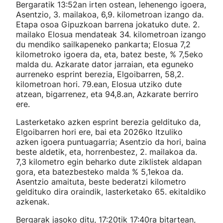
Bergaratik 13:52an irten ostean, lehenengo igoera,
Asentzio, 3. mailakoa, 6,9. kilometroan izango da.
Etapa osoa Gipuzkoan barrena jokatuko dute. 2.
mailako Elosua mendateak 34. kilometroan izango
du mendiko sailkapeneko pankarta; Elosua 7,2
kilometroko igoera da, eta, batez beste, % 7,5eko
malda du. Azkarate dator jarraian, eta eguneko
aurreneko esprint berezia, Elgoibarren, 58,2.
kilometroan hori. 79.ean, Elosua utziko dute
atzean, bigarrenez, eta 94,8.an, Azkarate berriro
ere.
Lasterketako azken esprint berezia geldituko da,
Elgoibarren hori ere, bai eta 2026ko Itzuliko
azken igoera puntuagarria; Asentzio da hori, baina
beste aldetik, eta, horrenbestez, 2. mailakoa da.
7,3 kilometro egin beharko dute ziklistek aldapan
gora, eta batezbesteko malda % 5,1ekoa da.
Asentzio amaituta, beste bederatzi kilometro
geldituko dira oraindik, lasterketako 65. ekitaldiko
azkenak.
Bergarak jasoko ditu, 17:20tik 17:40ra bitartean,