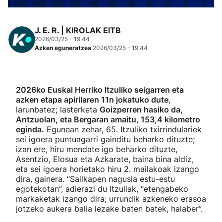
J. E. R. | KIROLAK EITB
2026/03/25 - 19:44
Azken eguneratzea
2026/03/25 - 19:44
2026ko Euskal Herriko Itzuliko seigarren eta
azken etapa apirilaren 11n jokatuko dute
,
larunbatez; lasterketa
Goizperren hasiko da,
Antzuolan, eta Bergaran amaitu
,
153,4 kilometro
eginda.
Egunean zehar, 65. Itzuliko txirrindulariek
sei igoera puntuagarri gainditu beharko dituzte;
izan ere, hiru mendate igo beharko dituzte,
Asentzio, Elosua eta Azkarate, baina bina aldiz,
eta sei igoera horietako hiru 2. mailakoak izango
dira, gainera. “Sailkapen nagusia estu-estu
egotekotan”, adierazi du Itzuliak, “etengabeko
markaketak izango dira; urrundik azkeneko erasoa
jotzeko aukera balia lezake baten batek, halaber”.