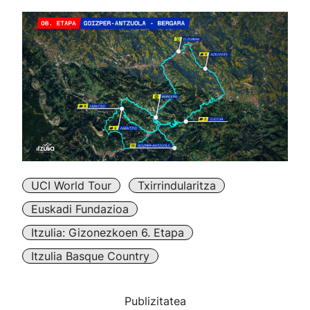
UCI World Tour
Txirrindularitza
Euskadi Fundazioa
Itzulia: Gizonezkoen 6. Etapa
Itzulia Basque Country
Publizitatea