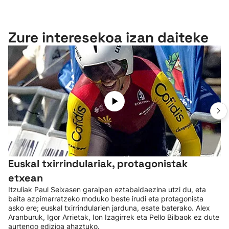
Zure interesekoa izan daiteke
Euskal txirrindulariak, protagonistak
etxean
Itzuliak Paul Seixasen garaipen eztabaidaezina utzi du, eta
baita azpimarratzeko moduko beste irudi eta protagonista
asko ere; euskal txirrindularien jarduna, esate baterako. Alex
Aranburuk, Igor Arrietak, Ion Izagirrek eta Pello Bilbaok ez dute
aurtengo edizioa ahaztuko.