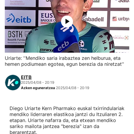
Herri-kirolak
Eskubaloia
Kirolak 360
Uriarte: ''Mendiko saria irabaztea zen helburua, eta
Atletismoa
hemen podiumean egotea, egun berezia da niretzat''
Mendi-lasterketak
EITB
2025/04/08 - 20:19
Azken eguneratzea
2025/04/08 - 20:19
Kirol gehiago
"Helmuga"
Diego Uriarte Kern Pharmako euskal txirrindulariak
mendiko liderraren elastikoa jantzi du Itzuliaren 2.
etapan. Uriarte nafarra da, eta etxean mendiko
sariko mailota jantzea "berezia" izan da
berarentzat.