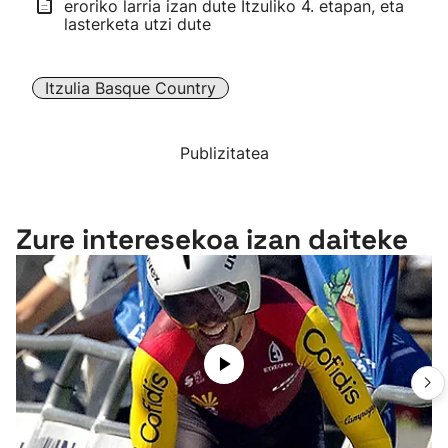
eroriko larria izan dute Itzuliko 4. etapan, eta
lasterketa utzi dute
Itzulia Basque Country
Publizitatea
Zure interesekoa izan daiteke