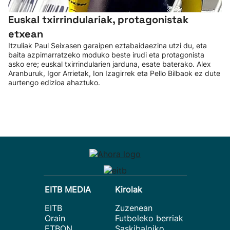
Euskal txirrindulariak, protagonistak
etxean
Itzuliak Paul Seixasen garaipen eztabaidaezina utzi du, eta
baita azpimarratzeko moduko beste irudi eta protagonista
asko ere; euskal txirrindularien jarduna, esate baterako. Alex
Aranburuk, Igor Arrietak, Ion Izagirrek eta Pello Bilbaok ez dute
aurtengo edizioa ahaztuko.
EITB MEDIA
Kirolak
EITB
Zuzenean
Orain
Futboleko berriak
ETBON
Saskibaloiko