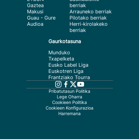
Gaztea
berriak
Makusi
Arrauneko berriak
Guau - Gure
Pilotako berriak
Audioa
Herri-kirolakeko
berriak
Gaurkotasuna
Munduko
Txapelketa
Eusko Label Liga
Euskotren Liga
Frantziako Tourra
Pribatutasun Politika
Lege Oharra
Cookieen Politika
Cookieen Konfigurazioa
Harremana