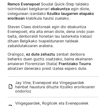
Remco Evenepoel
Soudal Quick-Step taldeko
txirrindulari belgikarrari
ebakuntza
egin diote,
ostegunean izandako
Itzuliko laugarren etapako
erorikoan
klabikula hautsi zuelako.
Steven Claes doktoreak egin dio ebakuntza
Evenepoeli, eta alta eman diote, dena ondo joan
baita, denboraldi honetan lau lasterketa irabazi
dituen Belgikako txapeldunaren taldeak
zabaldutakoaren arabera.
Oraingoz,
ez dute zehaztu
zenbat denbora
beharko duen guztiz osatzeko, baina ekainaren
amaieran Florentzian (Italia)
Frantziako Tourra
abiatzen denerako prest izatea espero dute.
Jay Vine, Evenepoel eta Vingegaardek
hainbat haustura dituzte Itzuliko erorikoaren
ondorioz
Vingegaardek, Roglicek eta Evenepoelek