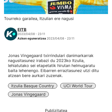
Herri-kirolak
Tourreko garailea, Itzulian ere nagusi
Eskubaloia
EITB
2023/04/08 - 23:11
Kirolak 360
Azken eguneratzea
2023/04/08 - 23:11
Atletismoa
Jonas Vingegaard txirrindulari danimarkarrak
nagusitasunez irabazi du 2023ko Itzulia,
Mendi-lasterketak
lehiatutako sei etapetatik hirutan helmugaratu
baita lehenengo. Eibarren erraztasunez utzi ditu
atzean bere aurkari zuzenak.
Kirol gehiago
Itzulia Basque Country
UCI World Tour
"Helmuga"
Jonas Vingegaard
Publizitatea