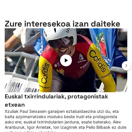
Zure interesekoa izan daiteke
Euskal txirrindulariak, protagonistak
etxean
Itzuliak Paul Seixasen garaipen eztabaidaezina utzi du, eta
baita azpimarratzeko moduko beste irudi eta protagonista
asko ere; euskal txirrindularien jarduna, esate baterako. Alex
Aranburuk, Igor Arrietak, Ion Izagirrek eta Pello Bilbaok ez dute