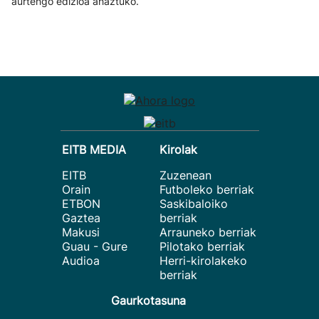
aurtengo edizioa ahaztuko.
EITB MEDIA
Kirolak
EITB
Zuzenean
Orain
Futboleko berriak
ETBON
Saskibaloiko
Gaztea
berriak
Makusi
Arrauneko berriak
Guau - Gure
Pilotako berriak
Audioa
Herri-kirolakeko
berriak
Gaurkotasuna