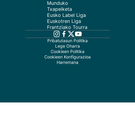
Munduko
Txapelketa
Eusko Label Liga
Euskotren Liga
Frantziako Tourra
Pribatutasun Politika
Lege Oharra
Cookieen Politika
Cookieen Konfigurazioa
Harremana