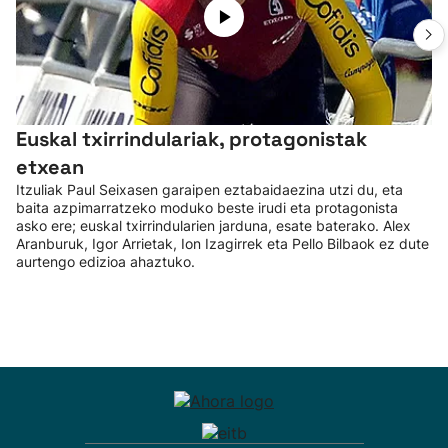
Euskal txirrindulariak, protagonistak
etxean
Itzuliak Paul Seixasen garaipen eztabaidaezina utzi du, eta
baita azpimarratzeko moduko beste irudi eta protagonista
asko ere; euskal txirrindularien jarduna, esate baterako. Alex
Aranburuk, Igor Arrietak, Ion Izagirrek eta Pello Bilbaok ez dute
aurtengo edizioa ahaztuko.