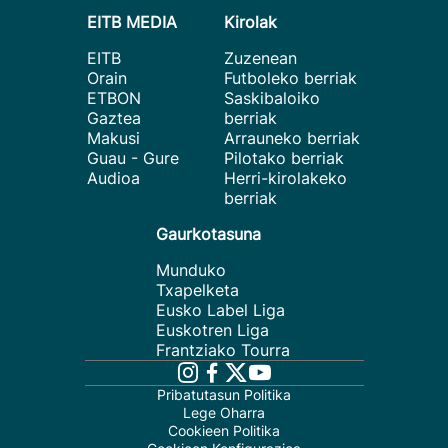
EITB MEDIA
Kirolak
EITB
Zuzenean
Orain
Futboleko berriak
ETBON
Saskibaloiko
Gaztea
berriak
Makusi
Arrauneko berriak
Guau - Gure
Pilotako berriak
Audioa
Herri-kirolakeko
berriak
Gaurkotasuna
Munduko
Txapelketa
Eusko Label Liga
Euskotren Liga
Frantziako Tourra
Pribatutasun Politika
Lege Oharra
Cookieen Politika