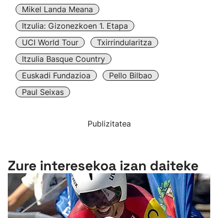
Mikel Landa Meana
Itzulia: Gizonezkoen 1. Etapa
UCI World Tour
Txirrindularitza
Itzulia Basque Country
Euskadi Fundazioa
Pello Bilbao
Paul Seixas
Publizitatea
Zure interesekoa izan daiteke