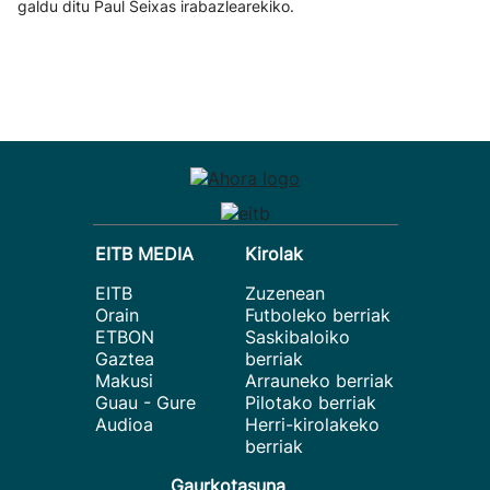
galdu ditu Paul Seixas irabazlearekiko.
EITB MEDIA
Kirolak
EITB
Zuzenean
Orain
Futboleko berriak
ETBON
Saskibaloiko
Gaztea
berriak
Makusi
Arrauneko berriak
Guau - Gure
Pilotako berriak
Audioa
Herri-kirolakeko
berriak
Gaurkotasuna