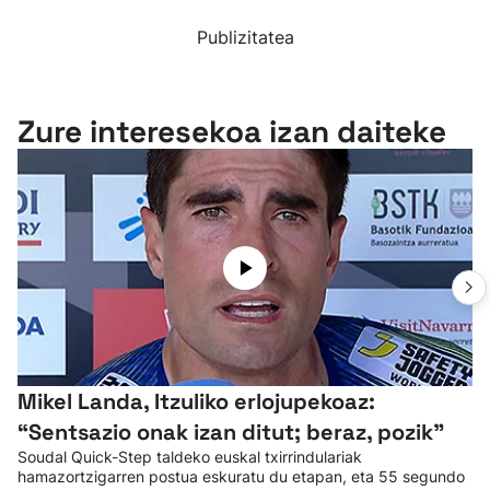
Publizitatea
Zure interesekoa izan daiteke
Mikel Landa, Itzuliko erlojupekoaz:
“Sentsazio onak izan ditut; beraz, pozik”
Soudal Quick-Step taldeko euskal txirrindulariak
hamazortzigarren postua eskuratu du etapan, eta 55 segundo