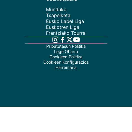
Munduko
Txapelketa
Eusko Label Liga
Euskotren Liga
Frantziako Tourra
Pribatutasun Politika
Lege Oharra
Cookieen Politika
Cookieen Konfigurazioa
Harremana