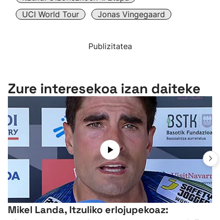
UCI World Tour
Jonas Vingegaard
Publizitatea
Zure interesekoa izan daiteke
Mikel Landa, Itzuliko erlojupekoaz: