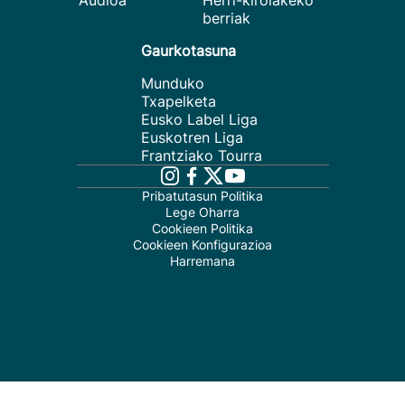
Audioa
Herri-kirolakeko
berriak
Gaurkotasuna
Munduko
Txapelketa
Eusko Label Liga
Euskotren Liga
Frantziako Tourra
Pribatutasun Politika
Lege Oharra
Cookieen Politika
Cookieen Konfigurazioa
Harremana