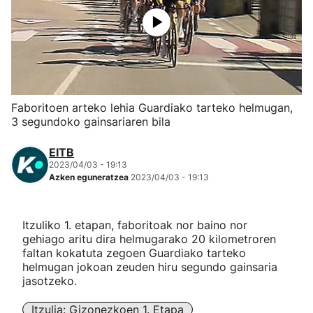
Herri-kirolak
Eskubaloia
Kirolak 360
Faboritoen arteko lehia Guardiako tarteko helmugan,
3 segundoko gainsariaren bila
Atletismoa
EITB
2023/04/03 - 19:13
Mendi-lasterketak
Azken eguneratzea
2023/04/03 - 19:13
Kirol gehiago
Itzuliko 1. etapan, faboritoak nor baino nor
gehiago aritu dira helmugarako 20 kilometroren
"Helmuga"
faltan kokatuta zegoen Guardiako tarteko
helmugan jokoan zeuden hiru segundo gainsaria
jasotzeko.
Itzulia: Gizonezkoen 1. Etapa