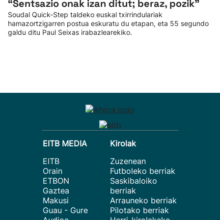
“Sentsazio onak izan ditut; beraz, pozik”
Soudal Quick-Step taldeko euskal txirrindulariak
hamazortzigarren postua eskuratu du etapan, eta 55 segundo
galdu ditu Paul Seixas irabazlearekiko.
EITB MEDIA
Kirolak
EITB
Zuzenean
Orain
Futboleko berriak
ETBON
Saskibaloiko
Gaztea
berriak
Makusi
Arrauneko berriak
Guau - Gure
Pilotako berriak