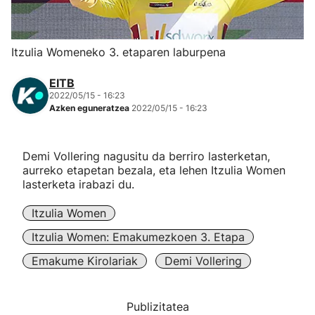
Herri-kirolak
Itzulia Womeneko 3. etaparen laburpena
Eskubaloia
EITB
2022/05/15 - 16:23
Kirolak 360
Azken eguneratzea
2022/05/15 - 16:23
Atletismoa
Demi Vollering nagusitu da berriro lasterketan,
aurreko etapetan bezala, eta lehen Itzulia Women
Mendi-lasterketak
lasterketa irabazi du.
Itzulia Women
Kirol gehiago
Itzulia Women: Emakumezkoen 3. Etapa
"Helmuga"
Emakume Kirolariak
Demi Vollering
Publizitatea