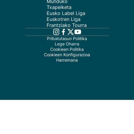
Munduko
Txapelketa
Eusko Label Liga
Euskotren Liga
Frantziako Tourra
Pribatutasun Politika
Lege Oharra
Cookieen Politika
Cookieen Konfigurazioa
Harremana