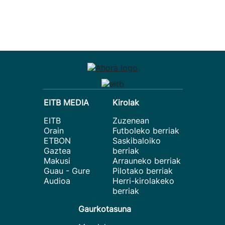
EITB MEDIA
Kirolak
EITB
Zuzenean
Orain
Futboleko berriak
ETBON
Saskibaloiko
Gaztea
berriak
Makusi
Arrauneko berriak
Guau - Gure
Pilotako berriak
Audioa
Herri-kirolakeko
berriak
Gaurkotasuna