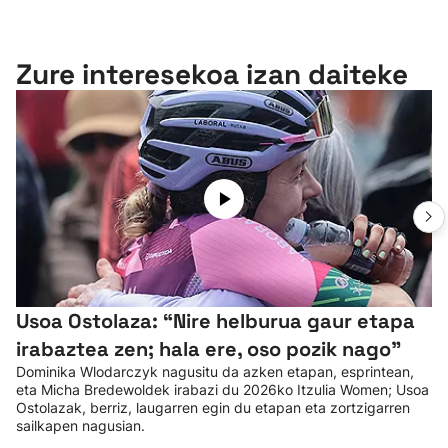
Zure interesekoa izan daiteke
Usoa Ostolaza: “Nire helburua gaur etapa
irabaztea zen; hala ere, oso pozik nago”
Dominika Wlodarczyk nagusitu da azken etapan, esprintean,
eta Micha Bredewoldek irabazi du 2026ko Itzulia Women; Usoa
Ostolazak, berriz, laugarren egin du etapan eta zortzigarren
sailkapen nagusian.