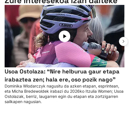
Zure interesekoa izan daiteke
Usoa Ostolaza: “Nire helburua gaur etapa
irabaztea zen; hala ere, oso pozik nago”
Dominika Wlodarczyk nagusitu da azken etapan, esprintean,
eta Micha Bredewoldek irabazi du 2026ko Itzulia Women; Usoa
Ostolazak, berriz, laugarren egin du etapan eta zortzigarren
sailkapen nagusian.