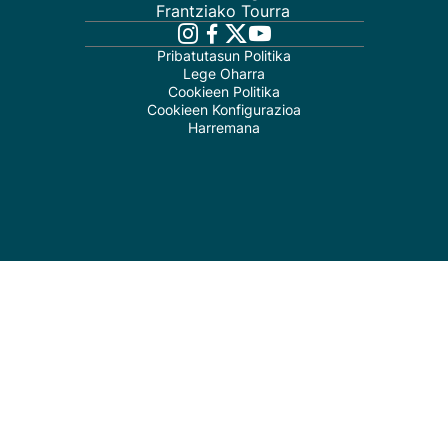
Frantziako Tourra
Pribatutasun Politika
Lege Oharra
Cookieen Politika
Cookieen Konfigurazioa
Harremana