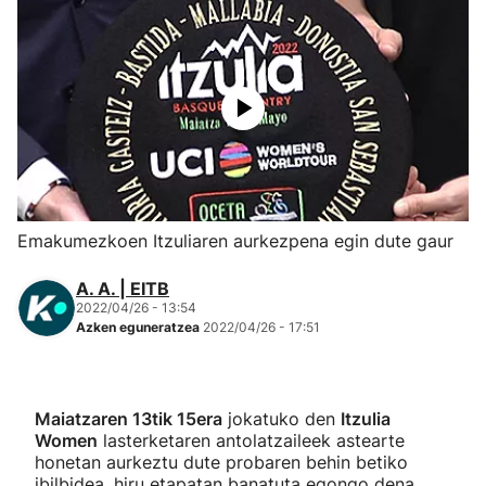
Herri-kirolak
Eskubaloia
Kirolak 360
Atletismoa
Emakumezkoen Itzuliaren aurkezpena egin dute gaur
Mendi-lasterketak
A. A. | EITB
2022/04/26 - 13:54
Azken eguneratzea
2022/04/26 - 17:51
Kirol gehiago
"Helmuga"
Maiatzaren 13tik 15era
jokatuko den
Itzulia
Women
lasterketaren antolatzaileek astearte
honetan aurkeztu dute probaren behin betiko
ibilbidea, hiru etapatan banatuta egongo dena.