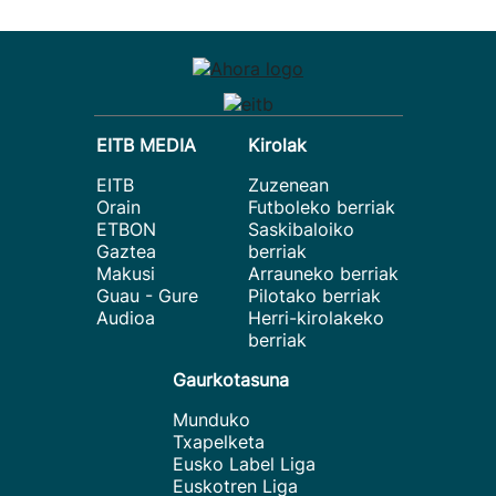
EITB MEDIA
Kirolak
EITB
Zuzenean
Orain
Futboleko berriak
ETBON
Saskibaloiko
Gaztea
berriak
Makusi
Arrauneko berriak
Guau - Gure
Pilotako berriak
Audioa
Herri-kirolakeko
berriak
Gaurkotasuna
Munduko
Txapelketa
Eusko Label Liga
Euskotren Liga