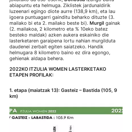
abiapuntu eta helmuga. Ziklistek jardunaldirik
luzeenari egingo diote aurre (138,9 km), eta lau
igoera puntuagarri gainditu beharko dituzte (3.
mailako bi eta 2. mailako beste bi).
Murgil
gainak
(2. mailakoa, 2 kilometro eta % 10eko batez
besteko maldak) azken aukera eskainiko die
lasterketaren garaipena lortu nahian murgilduta
daudenei zerbait egiten saiatzeko. Handik
helmugara 8 kilometro baino ez dira egongo,
gehienak aldapa behera.
2022KO ITZULIA WOMEN LASTERKETAKO
ETAPEN PROFILAK:
1. etapa (maiatzak 13): Gasteiz – Bastida (105, 9
km)