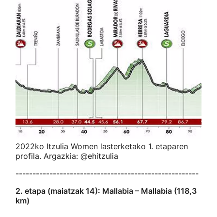
2022ko Itzulia Women lasterketako 1. etaparen
profila. Argazkia: @ehitzulia
------------------------------------------------------
2. etapa (maiatzak 14): Mallabia – Mallabia (118,3
km)