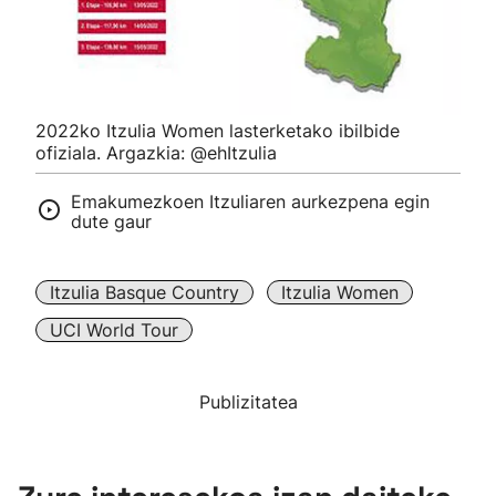
2022ko Itzulia Women lasterketako ibilbide
ofiziala. Argazkia: @ehItzulia
Emakumezkoen Itzuliaren aurkezpena egin
dute gaur
Itzulia Basque Country
Itzulia Women
UCI World Tour
Publizitatea