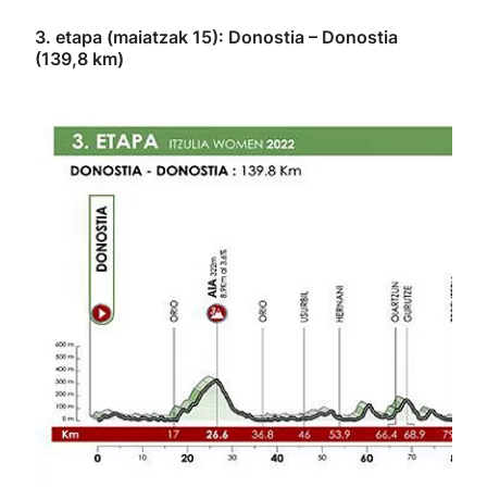
3. etapa (maiatzak 15): Donostia – Donostia
(139,8 km)