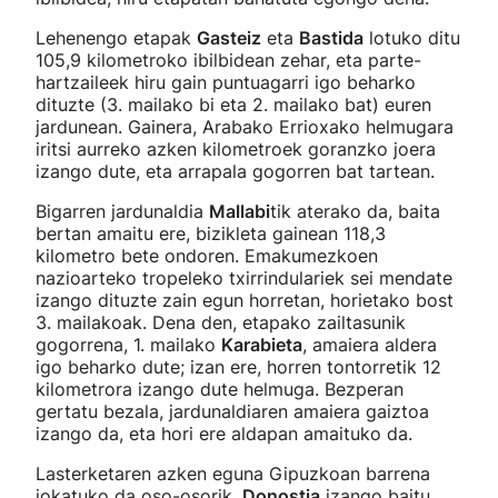
Lehenengo etapak
Gasteiz
eta
Bastida
lotuko ditu
105,9 kilometroko ibilbidean zehar, eta parte-
hartzaileek hiru gain puntuagarri igo beharko
dituzte (3. mailako bi eta 2. mailako bat) euren
jardunean. Gainera, Arabako Errioxako helmugara
iritsi aurreko azken kilometroek goranzko joera
izango dute, eta arrapala gogorren bat tartean.
Bigarren jardunaldia
Mallabi
tik aterako da, baita
bertan amaitu ere, bizikleta gainean 118,3
kilometro bete ondoren. Emakumezkoen
nazioarteko tropeleko txirrindulariek sei mendate
izango dituzte zain egun horretan, horietako bost
3. mailakoak. Dena den, etapako zailtasunik
gogorrena, 1. mailako
Karabieta
, amaiera aldera
igo beharko dute; izan ere, horren tontorretik 12
kilometrora izango dute helmuga. Bezperan
gertatu bezala, jardunaldiaren amaiera gaiztoa
izango da, eta hori ere aldapan amaituko da.
Lasterketaren azken eguna Gipuzkoan barrena
jokatuko da oso-osorik,
Donostia
izango baitu