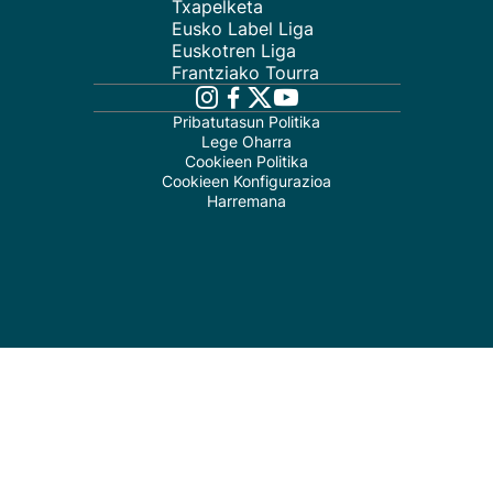
Txapelketa
Eusko Label Liga
Euskotren Liga
Frantziako Tourra
Pribatutasun Politika
Lege Oharra
Cookieen Politika
Cookieen Konfigurazioa
Harremana