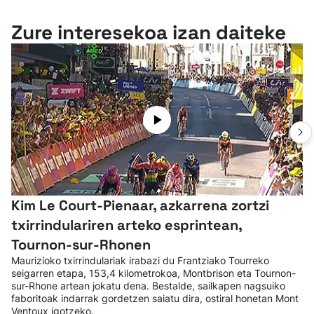
Zure interesekoa izan daiteke
Kim Le Court-Pienaar, azkarrena zortzi
txirrindulariren arteko esprintean,
Tournon-sur-Rhonen
Maurizioko txirrindulariak irabazi du Frantziako Tourreko
seigarren etapa, 153,4 kilometrokoa, Montbrison eta Tournon-
sur-Rhone artean jokatu dena. Bestalde, sailkapen nagsuiko
faboritoak indarrak gordetzen saiatu dira, ostiral honetan Mont
Ventoux igotzeko.