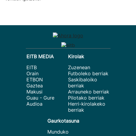
EITB MEDIA
Kirolak
EITB
Zuzenean
Orain
Futboleko berriak
ETBON
Saskibaloiko
Gaztea
berriak
Makusi
Arrauneko berriak
Guau - Gure
Pilotako berriak
Audioa
Herri-kirolakeko
berriak
Gaurkotasuna
Munduko