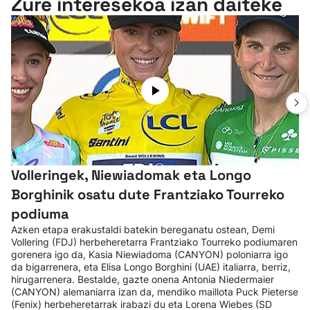
Zure interesekoa izan daiteke
Volleringek, Niewiadomak eta Longo
Borghinik osatu dute Frantziako Tourreko
podiuma
Azken etapa erakustaldi batekin bereganatu ostean, Demi
Vollering (FDJ) herbeheretarra Frantziako Tourreko podiumaren
gorenera igo da, Kasia Niewiadoma (CANYON) poloniarra igo
da bigarrenera, eta Elisa Longo Borghini (UAE) italiarra, berriz,
hirugarrenera. Bestalde, gazte onena Antonia Niedermaier
(CANYON) alemaniarra izan da, mendiko maillota Puck Pieterse
(Fenix) herbeheretarrak irabazi du eta Lorena Wiebes (SD