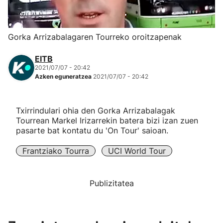
Herri-kirolak
Gorka Arrizabalagaren Tourreko oroitzapenak
Eskubaloia
EITB
2021/07/07 - 20:42
Kirolak 360
Azken eguneratzea
2021/07/07 - 20:42
Atletismoa
Txirrindulari ohia den Gorka Arrizabalagak
Tourrean Markel Irizarrekin batera bizi izan zuen
Mendi-lasterketak
pasarte bat kontatu du 'On Tour' saioan.
Frantziako Tourra
UCI World Tour
Kirol gehiago
"Helmuga"
Publizitatea