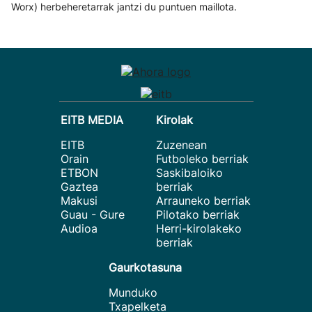
Worx) herbeheretarrak jantzi du puntuen maillota.
EITB MEDIA
Kirolak
EITB
Zuzenean
Orain
Futboleko berriak
ETBON
Saskibaloiko
Gaztea
berriak
Makusi
Arrauneko berriak
Guau - Gure
Pilotako berriak
Audioa
Herri-kirolakeko
berriak
Gaurkotasuna
Munduko
Txapelketa