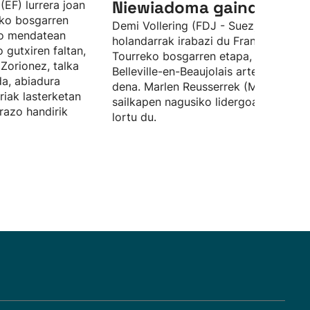
Niewiadoma gainditu dit
 (EF) lurrera joan
eko bosgarren
Demi Vollering (FDJ - Suez)
ko mendatean
holandarrak irabazi du Frantziako
 gutxiren faltan,
Tourreko bosgarren etapa, Mâcon et
 Zorionez, talka
Belleville-en-Beaujolais artean jokatu
da, abiadura
dena. Marlen Reusserrek (Movistar)
ariak lasterketan
sailkapen nagusiko lidergoari eustea
arazo handirik
lortu du.