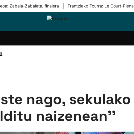
|
eoa: Zabala-Zabaleta, finalera
Frantziako Tourra: Le Court-Piena
i-
Eskubaloia
Kirolak
Atletismoa
Mendi-
Kirol
lak
360
lasterketak
gehiag
Taldeak
olaritza
Lehiaketak
Zuzenean
ra
i-
Kirol-
tzea
bideoak
l Herri
tira
Triste nago, sekulak
lditu naizenean''