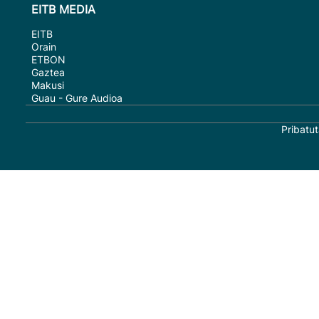
EITB MEDIA
EITB
Orain
ETBON
Gaztea
Makusi
Guau - Gure Audioa
Pribatut