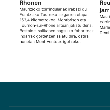
Rhonen
Reu
jar
Maurizioko txirrindulariak irabazi du
Frantziako Tourreko seigarren etapa,
Mauri
153,4 kilometrokoa, Montbrison eta
txirr
Tournon-sur-Rhone artean jokatu dena.
Marle
Bestalde, sailkapen nagsuiko faboritoak
Demi 
indarrak gordetzen saiatu dira, ostiral
honetan Mont Ventoux igotzeko.