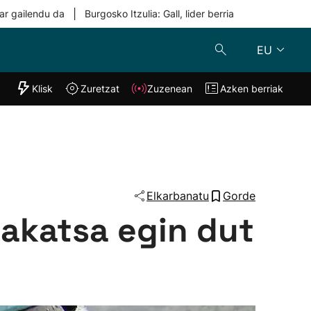
|
ar gailendu da
Burgosko Itzulia: Gall, lider berria
EU
"Helmuga"
Klisk
Zuretzat
Zuzenean
Azken berriak
Klisk
Zuzenean
o
Zuretzat
Azken berria
Elkarbanatu
Gorde
o akatsa egin dut