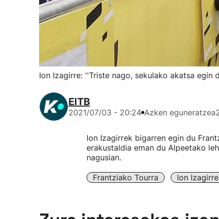
Ion Izagirre: ''Triste nago, sekulako akatsa egin 
EITB
2021/07/03 - 20:24
Azken eguneratzea
Ion Izagirrek bigarren egin du Fran
erakustaldia eman du Alpeetako lehe
nagusian.
Frantziako Tourra
Ion Izagirre