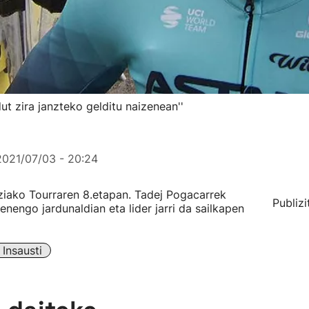
dut zira janzteko gelditu naizenean''
2021/07/03 - 20:24
tziako Tourraren 8.etapan. Tadej Pogacarrek
Publizi
nengo jardunaldian eta lider jarri da sailkapen
 Insausti