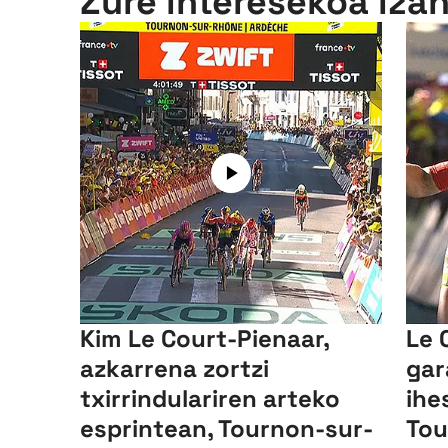
Zure interesekoa iza
Kim Le Court-Pienaar,
Le 
azkarrena zortzi
gar
txirrindulariren arteko
ihe
esprintean, Tournon-sur-
Tou