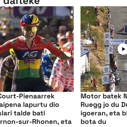
n daiteke
Court-Pienaarrek
Motor batek 
aipena lapurtu dio
Ruegg jo du D
slari talde bati
igoeran, eta b
rnon-sur-Rhonen, eta
bota du