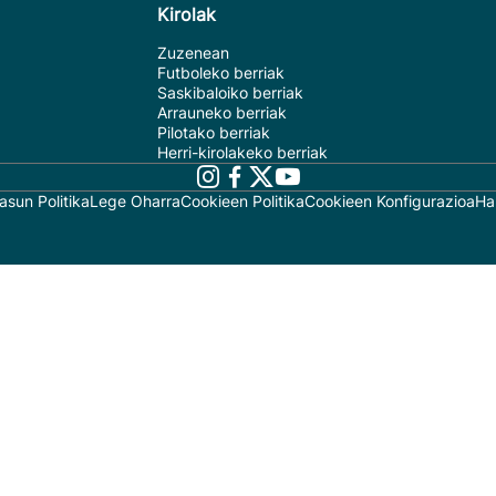
Kirolak
Zuzenean
Futboleko berriak
Saskibaloiko berriak
Arrauneko berriak
Pilotako berriak
Herri-kirolakeko berriak
asun Politika
Lege Oharra
Cookieen Politika
Cookieen Konfigurazioa
Ha