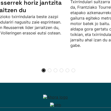
sserrek horiz jantzita
Txirrindulari suitzarra
da, Frantziako Tourr
raitzen du
etapako azkenaurre
zioko txirrindularia beste zazpi
gailurra egiteko metro
indulariri nagusitu zaie esprintean.
motor batek jo baitu.
n Reusserrek lider jarraitzen du,
aldapa gora gertatu 
Volleringen erasoei eutsi ostean.
txikian, eta txirrindul
jarraitu ahal izan du 
gabe.