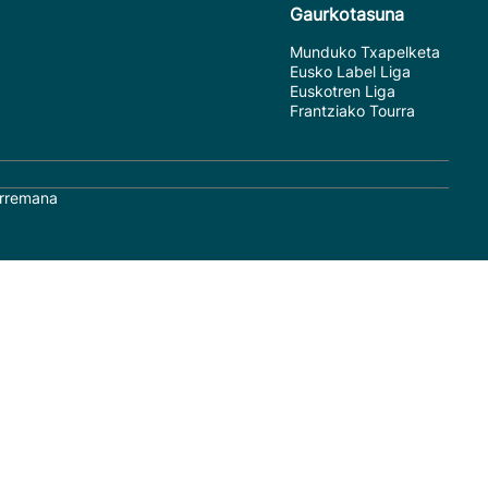
Gaurkotasuna
Munduko Txapelketa
Eusko Label Liga
Euskotren Liga
Frantziako Tourra
rremana