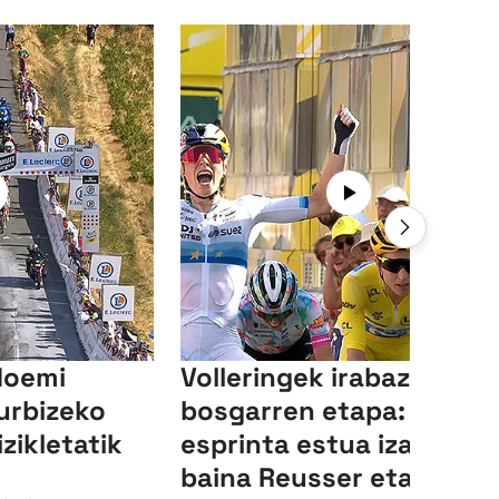
Noemi
Volleringek irabazi du
urbizeko
bosgarren etapa:
izikletatik
esprinta estua izan da,
baina Reusser eta