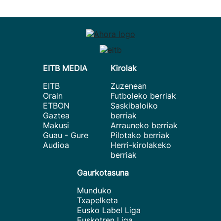
EITB MEDIA
Kirolak
EITB
Zuzenean
Orain
Futboleko berriak
ETBON
Saskibaloiko
Gaztea
berriak
Makusi
Arrauneko berriak
Guau - Gure
Pilotako berriak
Audioa
Herri-kirolakeko
berriak
Gaurkotasuna
Munduko
Txapelketa
Eusko Label Liga
Euskotren Liga