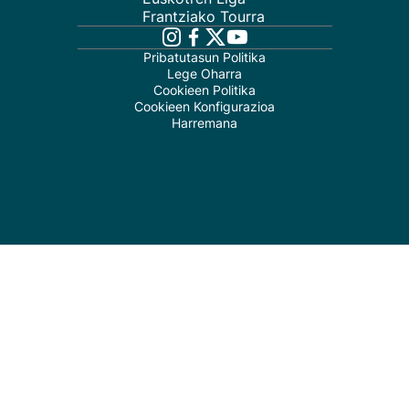
Frantziako Tourra
Pribatutasun Politika
Lege Oharra
Cookieen Politika
Cookieen Konfigurazioa
Harremana