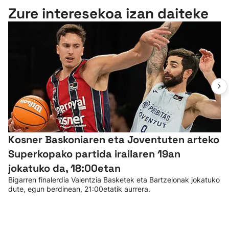
Zure interesekoa izan daiteke
Kosner Baskoniaren eta Joventuten arteko
Superkopako partida irailaren 19an
jokatuko da, 18:00etan
Bigarren finalerdia Valentzia Basketek eta Bartzelonak jokatuko
dute, egun berdinean, 21:00etatik aurrera.