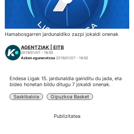
Herri-kirolak
Eskubaloia
Hamabosgarren jardunaldiko zazpi jokaldi onenak
Kirolak 360
AGENTZIAK | EITB
2019/01/07 - 16:50
Azken eguneratzea
2019/01/07 - 16:50
Atletismoa
Mendi-lasterketak
Endesa Ligak 15. jardunaldia gainditu du jada, eta
bideo honetan bildu ditugu 7 jokaldi onenak.
Kirol gehiago
Saskibaloia
Gipuzkoa Basket
"Helmuga"
Publizitatea