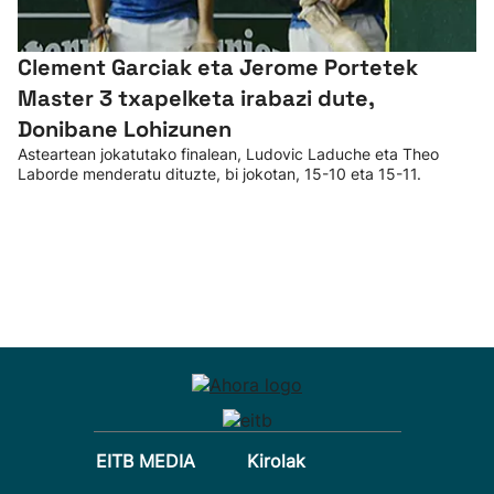
Clement Garciak eta Jerome Portetek
Master 3 txapelketa irabazi dute,
Donibane Lohizunen
Asteartean jokatutako finalean, Ludovic Laduche eta Theo
Laborde menderatu dituzte, bi jokotan, 15-10 eta 15-11.
EITB MEDIA
Kirolak