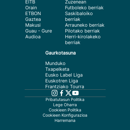
EITB
Zuzenean
Orain
Futboleko berriak
ETBON
Saskibaloiko
Gaztea
berriak
Makusi
Arrauneko berriak
Guau - Gure
Pilotako berriak
Audioa
Herri-kirolakeko
berriak
Gaurkotasuna
Munduko
Txapelketa
Eusko Label Liga
Euskotren Liga
Frantziako Tourra
Pribatutasun Politika
Lege Oharra
Cookieen Politika
Cookieen Konfigurazioa
Harremana