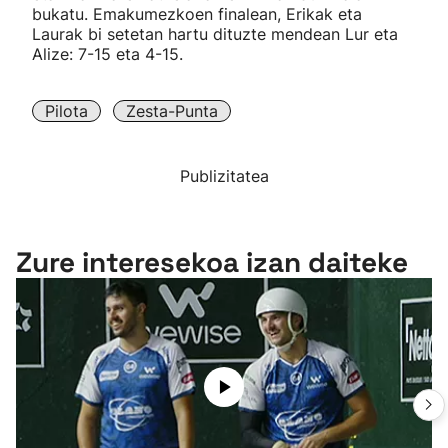
bukatu. Emakumezkoen finalean, Erikak eta
Laurak bi setetan hartu dituzte mendean Lur eta
Alize: 7-15 eta 4-15.
Pilota
Zesta-Punta
Publizitatea
Zure interesekoa izan daiteke