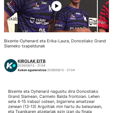
Herri-kirolak
Eskubaloia
Kirolak 360
Bixente-Oyhenard eta Erika-Laura, Donostiako Grand
Slameko txapeldunak
Atletismoa
KIROLAK EITB
Mendi-lasterketak
2026/06/13 - 21:04
Azken eguneratzea
2026/06/13 - 21:04
Kirol gehiago
"Helmuga"
Bixente eta Oyhenard nagusitu dira Donostiako
Grand Slamean, Carmelo Balda frontoian. Lehen
seta 4-15 irabazi ostean, bigarrena amaitzear
zenean (13-13) Argoitiak min hartu du belaunean,
eta Txanikaren atzelariak ezin izan du finala