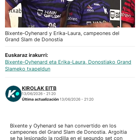
Herri-kirolak
Balonmano
Bixente-Oyhenard y Erika-Laura, campeones del
Grand Slam de Donostia
Kirolak 360
Euskaraz irakurri:
Atletismo
Bixente-Oyhenard eta Erika-Laura, Donostiako Grand
Slameko txapeldun
Carreras de montaña
KIROLAK EITB
13/06/2026 - 21:20
Más deportes
Última actualización
13/06/2026 - 21:20
"Helmuga"
Bixente y Oyhenard se han convertido en los
campeones del Grand Slam de Donostia. Argoitia
se ha lesionado la rodilla en el segundo set con