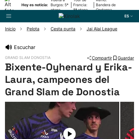
|
|
Hoy es noticia:
Burgos: 5ª
Francia:
Bandera de
etapa
8ª etapa
Ondarroa
ES
Inicio
Pelota
Cesta punta
Jai Alai League
Buscador
Escuchar
GRAND SLAM DONOSTIA
Compartir
Guardar
Fútbol
Bixente-Oyhenard y Erika-
Laura, campeones del
Pelota
Grand Slam de Donostia
Remo
Baloncesto
Ciclismo