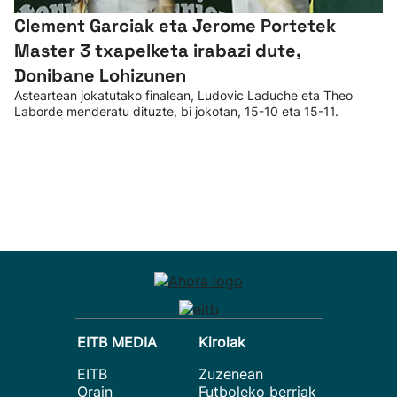
Clement Garciak eta Jerome Portetek
Master 3 txapelketa irabazi dute,
Donibane Lohizunen
Asteartean jokatutako finalean, Ludovic Laduche eta Theo
Laborde menderatu dituzte, bi jokotan, 15-10 eta 15-11.
EITB MEDIA
Kirolak
EITB
Zuzenean
Orain
Futboleko berriak