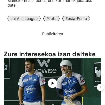
Slameko finala, beraz, bi bikote horiek jokatuko
dute.
Jai Alai League
Pilota
Zesta-Punta
Publizitatea
Zure interesekoa izan daiteke