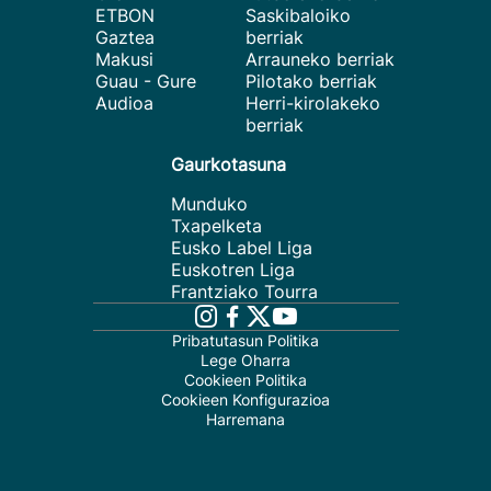
ETBON
Saskibaloiko
Gaztea
berriak
Makusi
Arrauneko berriak
Guau - Gure
Pilotako berriak
Audioa
Herri-kirolakeko
berriak
Gaurkotasuna
Munduko
Txapelketa
Eusko Label Liga
Euskotren Liga
Frantziako Tourra
Pribatutasun Politika
Lege Oharra
Cookieen Politika
Cookieen Konfigurazioa
Harremana