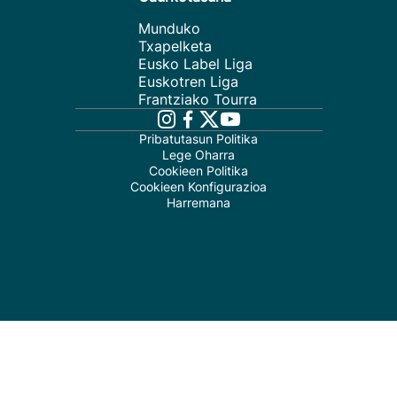
Munduko
Txapelketa
Eusko Label Liga
Euskotren Liga
Frantziako Tourra
Pribatutasun Politika
Lege Oharra
Cookieen Politika
Cookieen Konfigurazioa
Harremana