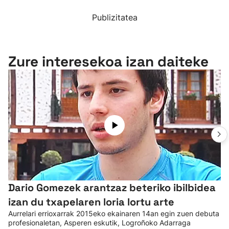
Publizitatea
Zure interesekoa izan daiteke
Dario Gomezek arantzaz beteriko ibilbidea
izan du txapelaren loria lortu arte
Aurrelari errioxarrak 2015eko ekainaren 14an egin zuen debuta
profesionaletan, Asperen eskutik, Logroñoko Adarraga