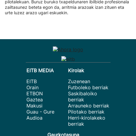
pilotalekuan. Buruz buruko txapeldunaren ibilbide profesionala
zailtasunez beteta egon da, arritmia arazoak izan zituen eta
urte luzez arazo ugari eskuekin.
EITB MEDIA
Kirolak
EITB
Zuzenean
Orain
Futboleko berriak
ETBON
Saskibaloiko
Gaztea
berriak
Makusi
Arrauneko berriak
Guau - Gure
Pilotako berriak
Audioa
Herri-kirolakeko
berriak
Gaurkotasuna