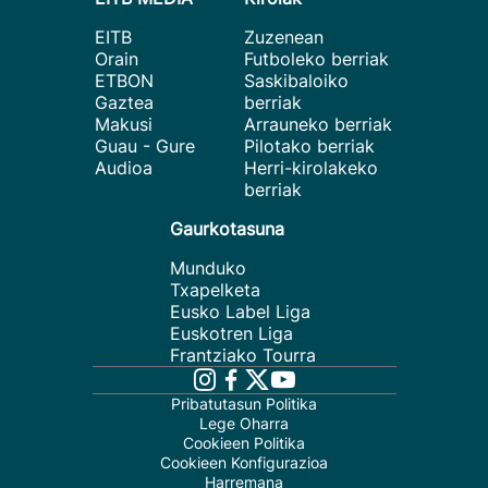
EITB
Zuzenean
Orain
Futboleko berriak
ETBON
Saskibaloiko
Gaztea
berriak
Makusi
Arrauneko berriak
Guau - Gure
Pilotako berriak
Audioa
Herri-kirolakeko
berriak
Gaurkotasuna
Munduko
Txapelketa
Eusko Label Liga
Euskotren Liga
Frantziako Tourra
Pribatutasun Politika
Lege Oharra
Cookieen Politika
Cookieen Konfigurazioa
Harremana