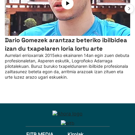
Dario Gomezek arantzaz beteriko ibilbidea
izan du txapelaren loria lortu arte
Aurrelari errioxarrak 2015eko ekainaren 14an egin zuen debuta
profesionaletan, Asperen eskutik, Logroñoko Adarraga
pilotalekuan. Buruz buruko txapeldunaren ibilbide profesionala
zailtasunez beteta egon da, arritmia arazoak izan zituen eta
urte luzez arazo ugari eskuekin.
EITB MEDIA
Kirolak