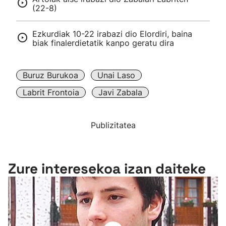
(22-8)
Ezkurdiak 10-22 irabazi dio Elordiri, baina
biak finalerdietatik kanpo geratu dira
Buruz Burukoa
Unai Laso
Labrit Frontoia
Javi Zabala
Publizitatea
Zure interesekoa izan daiteke