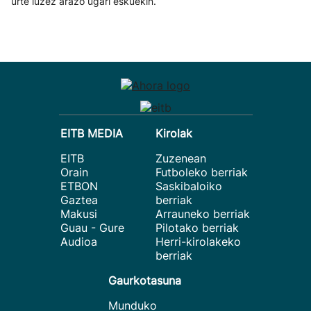
urte luzez arazo ugari eskuekin.
EITB MEDIA
Kirolak
EITB
Zuzenean
Orain
Futboleko berriak
ETBON
Saskibaloiko
Gaztea
berriak
Makusi
Arrauneko berriak
Guau - Gure
Pilotako berriak
Audioa
Herri-kirolakeko
berriak
Gaurkotasuna
Munduko