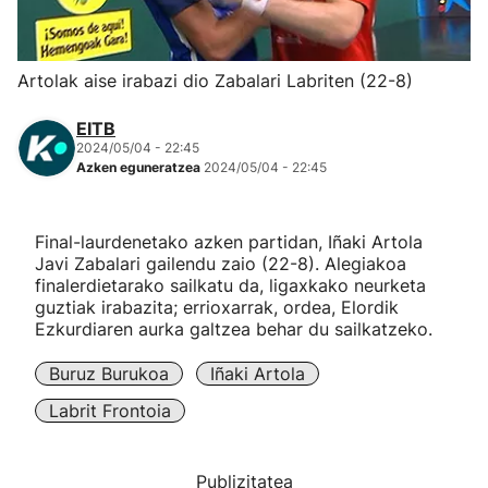
Herri-kirolak
Artolak aise irabazi dio Zabalari Labriten (22-8)
Eskubaloia
EITB
2024/05/04 - 22:45
Kirolak 360
Azken eguneratzea
2024/05/04 - 22:45
Atletismoa
Final-laurdenetako azken partidan, Iñaki Artola
Javi Zabalari gailendu zaio (22-8). Alegiakoa
Mendi-lasterketak
finalerdietarako sailkatu da, ligaxkako neurketa
guztiak irabazita; errioxarrak, ordea, Elordik
Ezkurdiaren aurka galtzea behar du sailkatzeko.
Kirol gehiago
Buruz Burukoa
Iñaki Artola
"Helmuga"
Labrit Frontoia
Publizitatea