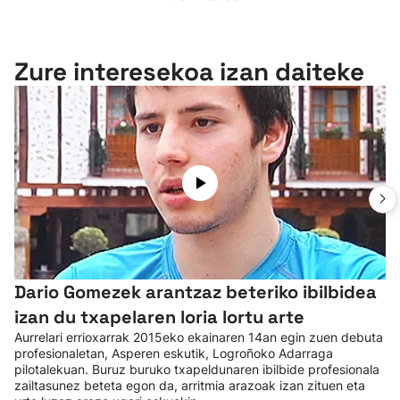
Zure interesekoa izan daiteke
Dario Gomezek arantzaz beteriko ibilbidea
izan du txapelaren loria lortu arte
Aurrelari errioxarrak 2015eko ekainaren 14an egin zuen debuta
profesionaletan, Asperen eskutik, Logroñoko Adarraga
pilotalekuan. Buruz buruko txapeldunaren ibilbide profesionala
zailtasunez beteta egon da, arritmia arazoak izan zituen eta