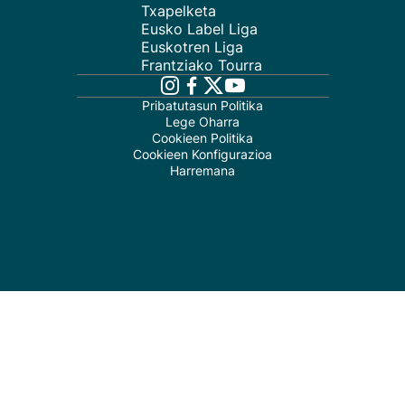
Txapelketa
Eusko Label Liga
Euskotren Liga
Frantziako Tourra
Pribatutasun Politika
Lege Oharra
Cookieen Politika
Cookieen Konfigurazioa
Harremana