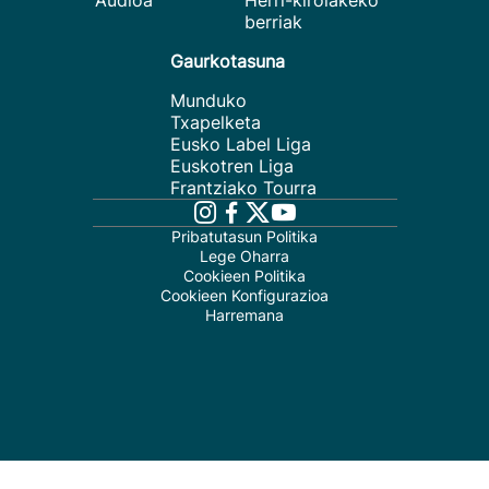
Audioa
Herri-kirolakeko
berriak
Gaurkotasuna
Munduko
Txapelketa
Eusko Label Liga
Euskotren Liga
Frantziako Tourra
Pribatutasun Politika
Lege Oharra
Cookieen Politika
Cookieen Konfigurazioa
Harremana