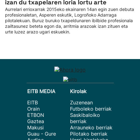
izan du txapelaren loria lortu arte
Aurrelari errioxarrak 2015eko ekainaren 14an egin zuen debuta
profesionaletan, Asperen eskutik, Logroñoko Adarraga
pilotalekuan. Buruz buruko txapeldunaren ibilbide profesionala
zailtasunez beteta egon da, arritmia arazoak izan zituen eta
urte luzez arazo ugari eskuekin.
EITB MEDIA
Kirolak
EITB
Zuzenean
Orain
Futboleko berriak
ETBON
Saskibaloiko
Gaztea
berriak
Makusi
Arrauneko berriak
Guau - Gure
Pilotako berriak