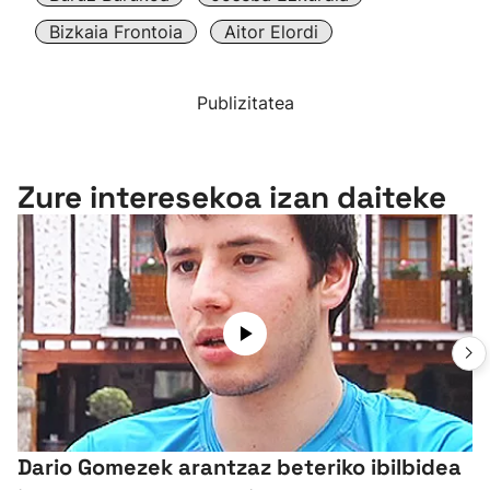
Bizkaia Frontoia
Aitor Elordi
Publizitatea
Zure interesekoa izan daiteke
Dario Gomezek arantzaz beteriko ibilbidea