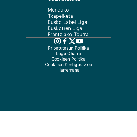
Munduko
Txapelketa
Eusko Label Liga
Euskotren Liga
Frantziako Tourra
Pribatutasun Politika
Lege Oharra
Cookieen Politika
Cookieen Konfigurazioa
Harremana