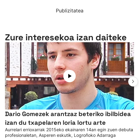
Publizitatea
Zure interesekoa izan daiteke
Dario Gomezek arantzaz beteriko ibilbidea
izan du txapelaren loria lortu arte
Aurrelari errioxarrak 2015eko ekainaren 14an egin zuen debuta
profesionaletan, Asperen eskutik, Logroñoko Adarraga