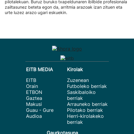
pilotalekuan. Buruz buruko txapeldunaren ibilbide profesionala
zailtasunez beteta egon da, arritmia arazoak izan zituen eta
urte luzez arazo ugari eskuekin.
EITB MEDIA
Kirolak
EITB
Zuzenean
Orain
Futboleko berriak
ETBON
Saskibaloiko
Gaztea
berriak
Makusi
Arrauneko berriak
Guau - Gure
Pilotako berriak
Audioa
Herri-kirolakeko
berriak
Gaurkotasuna