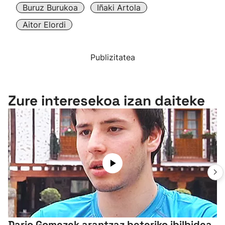
Buruz Burukoa
Iñaki Artola
Aitor Elordi
Publizitatea
Zure interesekoa izan daiteke
Dario Gomezek arantzaz beteriko ibilbidea