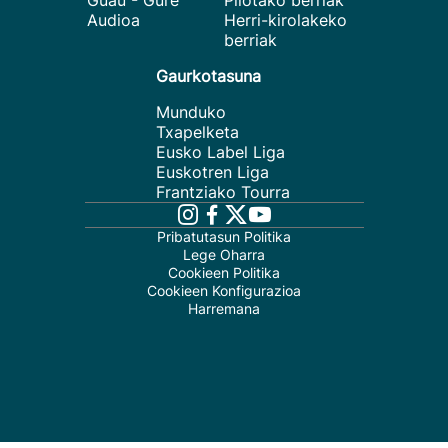
Guau - Gure
Pilotako berriak
Audioa
Herri-kirolakeko
berriak
Gaurkotasuna
Munduko
Txapelketa
Eusko Label Liga
Euskotren Liga
Frantziako Tourra
Pribatutasun Politika
Lege Oharra
Cookieen Politika
Cookieen Konfigurazioa
Harremana