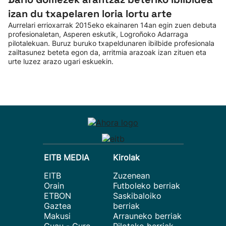
izan du txapelaren loria lortu arte
Aurrelari errioxarrak 2015eko ekainaren 14an egin zuen debuta
profesionaletan, Asperen eskutik, Logroñoko Adarraga
pilotalekuan. Buruz buruko txapeldunaren ibilbide profesionala
zailtasunez beteta egon da, arritmia arazoak izan zituen eta
urte luzez arazo ugari eskuekin.
EITB MEDIA
Kirolak
EITB
Zuzenean
Orain
Futboleko berriak
ETBON
Saskibaloiko
Gaztea
berriak
Makusi
Arrauneko berriak