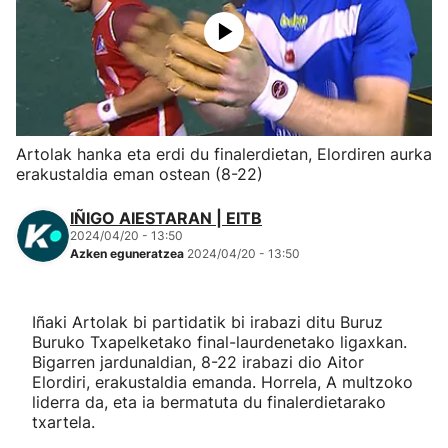
Herri-kirolak
Eskubaloia
Kirolak 360
Artolak hanka eta erdi du finalerdietan, Elordiren aurka
erakustaldia eman ostean (8-22)
Atletismoa
IÑIGO AIESTARAN | EITB
2024/04/20 - 13:50
Mendi-lasterketak
Azken eguneratzea
2024/04/20 - 13:50
Kirol gehiago
Iñaki Artolak bi partidatik bi irabazi ditu Buruz
Buruko Txapelketako final-laurdenetako ligaxkan.
"Helmuga"
Bigarren jardunaldian, 8-22 irabazi dio Aitor
Elordiri, erakustaldia emanda. Horrela, A multzoko
liderra da, eta ia bermatuta du finalerdietarako
txartela.