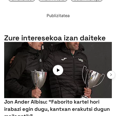
Publizitatea
Zure interesekoa izan daiteke
Jon Ander Albisu: “Faborito kartel hori
irabazi egin dugu, kantxan erakutsi dugun