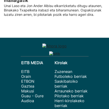
mailagatik”
Unai Laso eta Jon Ander Albisu elkarrizketatu ditugu ataunen,
Binakako Txapelketa irabazi eta biharamunean. Ospakizunak
luzatu ziren arren, bi pilotariak pozik eta harro ageri dira.
EITB MEDIA
Kirolak
EITB
Zuzenean
Orain
Futboleko berriak
ETBON
Saskibaloiko
Gaztea
berriak
Makusi
Arrauneko berriak
Guau - Gure
Pilotako berriak
Audioa
Herri-kirolakeko
berriak