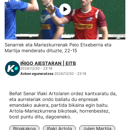
Herri-kirolak
Eskubaloia
Kirolak 360
Senarrek eta Mariezkurrenak Peio Etxeberria eta
Martija menderatu dituzte, 22-15
Atletismoa
IÑIGO AIESTARAN | EITB
2024/12/30 - 23:18
Mendi-lasterketak
Azken eguneratzea
2024/12/30 - 23:18
Kirol gehiago
Beñat Senar Iñaki Artolaren ordez kantxaratu da,
eta aurrelariak ondo baliatu du enpresak
"Helmuga"
emandako aukera, partida bikaina egin baitu.
Artola-Mariezkurrena bikoteak, horrenbestez,
bost puntu ditu, dagoeneko.
Binakakoa
Iñaki Artola
Julen Martija