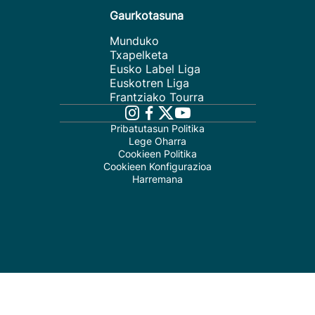
Gaurkotasuna
Munduko
Txapelketa
Eusko Label Liga
Euskotren Liga
Frantziako Tourra
Pribatutasun Politika
Lege Oharra
Cookieen Politika
Cookieen Konfigurazioa
Harremana