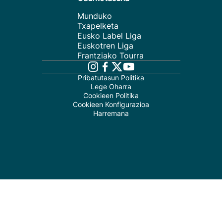
Munduko
Txapelketa
Eusko Label Liga
Euskotren Liga
Frantziako Tourra
Pribatutasun Politika
Lege Oharra
Cookieen Politika
Cookieen Konfigurazioa
Harremana