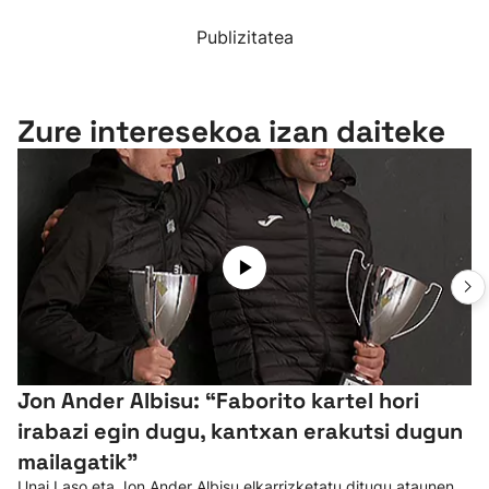
Publizitatea
Zure interesekoa izan daiteke
Jon Ander Albisu: “Faborito kartel hori
irabazi egin dugu, kantxan erakutsi dugun
mailagatik”
Unai Laso eta Jon Ander Albisu elkarrizketatu ditugu ataunen,