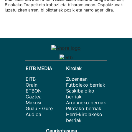
Binakako Txapelketa irabazi eta biharamunean. Ospakizunak
luzatu ziren arren, bi pilotariak pozik eta harro ageri dira.
EITB MEDIA
Kirolak
EITB
Zuzenean
Orain
Futboleko berriak
ETBON
Saskibaloiko
Gaztea
berriak
Makusi
Arrauneko berriak
Guau - Gure
Pilotako berriak
Audioa
Herri-kirolakeko
berriak
Gaurkotasuna