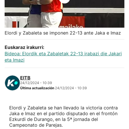
Herri-kirolak
Balonmano
Elordi y Zabaleta se imponen 22-13 ante Jaka e Imaz
Kirolak 360
Euskaraz irakurri:
Bideoa: Elordik eta Zabaletak 22-13 irabazi die Jakari
Atletismo
eta Imazi
Carreras de montaña
EITB
24/12/2024 - 10:39
Más deportes
Última actualización
24/12/2024 - 10:39
"Helmuga"
Elordi y Zabaleta se han llevado la victoria contra
Jaka e Imaz en el partido disputado en el frontón
Ezkurdi de Durango, en la 5ª jornada del
Campeonato de Parejas.