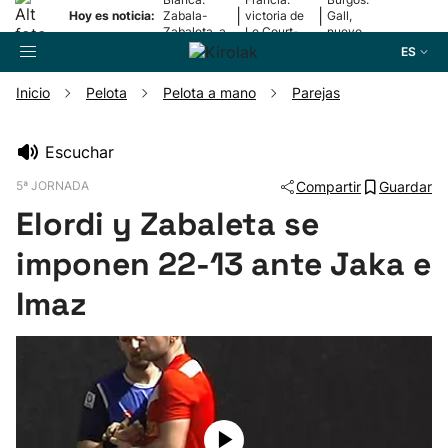
|
|
Hoy es noticia:
Zabala-
victoria de
Gall,
Zabaleta, a
Le Court-
nuevo
la final
Pienaar
líder
ES
Inicio
Pelota
Pelota a mano
Parejas
Buscador
Escuchar
5ª JORNADA
Compartir
Guardar
Fútbol
Elordi y Zabaleta se
Pelota
imponen 22-13 ante Jaka e
Imaz
Remo
Baloncesto
Ciclismo