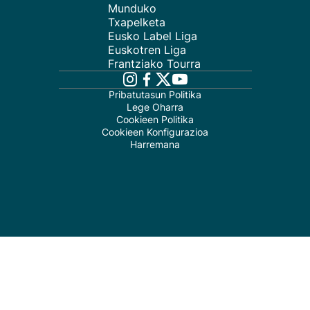
Munduko
Txapelketa
Eusko Label Liga
Euskotren Liga
Frantziako Tourra
Pribatutasun Politika
Lege Oharra
Cookieen Politika
Cookieen Konfigurazioa
Harremana