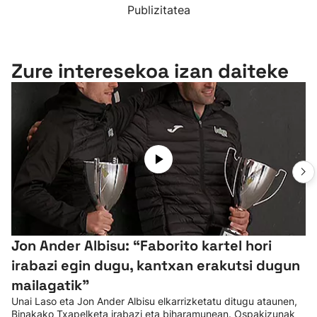
Publizitatea
Zure interesekoa izan daiteke
Jon Ander Albisu: “Faborito kartel hori
irabazi egin dugu, kantxan erakutsi dugun
mailagatik”
Unai Laso eta Jon Ander Albisu elkarrizketatu ditugu ataunen,
Binakako Txapelketa irabazi eta biharamunean. Ospakizunak