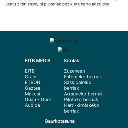
luzatu ziren arren, bi pilotariak pozik eta harro ageri dira.
EITB MEDIA
Kirolak
EITB
Zuzenean
Orain
Futboleko berriak
ETBON
Saskibaloiko
Gaztea
berriak
Makusi
Arrauneko berriak
Guau - Gure
Pilotako berriak
Audioa
Herri-kirolakeko
berriak
Gaurkotasuna