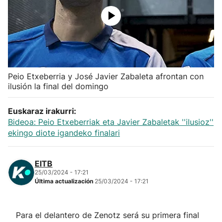
Herri-kirolak
Balonmano
Kirolak 360
Peio Etxeberria y José Javier Zabaleta afrontan con
ilusión la final del domingo
Atletismo
Euskaraz irakurri:
Bideoa: Peio Etxeberriak eta Javier Zabaletak ''ilusioz''
Carreras de montaña
ekingo diote igandeko finalari
Más deportes
EITB
25/03/2024 - 17:21
"Helmuga"
Última actualización
25/03/2024 - 17:21
Para el delantero de Zenotz será su primera final