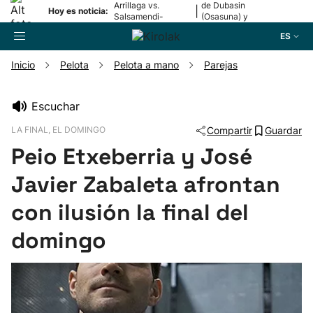
Arrillaga vs.
de Dubasin
|
Hoy es noticia:
Salsamendi-
(Osasuna) y
Bergara y Erasun
Valentini
ES
vs. Gaminde
(Alavés)
Inicio
Pelota
Pelota a mano
Parejas
Buscador
Escuchar
LA FINAL, EL DOMINGO
Compartir
Guardar
Fútbol
Peio Etxeberria y José
Pelota
Javier Zabaleta afrontan
con ilusión la final del
Remo
domingo
Baloncesto
Ciclismo