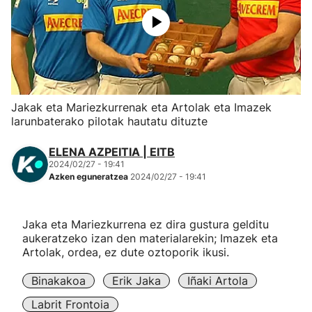
Herri-kirolak
Eskubaloia
Kirolak 360
Jakak eta Mariezkurrenak eta Artolak eta Imazek
larunbaterako pilotak hautatu dituzte
Atletismoa
ELENA AZPEITIA | EITB
2024/02/27 - 19:41
Mendi-lasterketak
Azken eguneratzea
2024/02/27 - 19:41
Kirol gehiago
Jaka eta Mariezkurrena ez dira gustura gelditu
aukeratzeko izan den materialarekin; Imazek eta
"Helmuga"
Artolak, ordea, ez dute oztoporik ikusi.
Binakakoa
Erik Jaka
Iñaki Artola
Labrit Frontoia