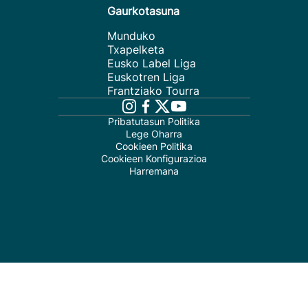
Gaurkotasuna
Munduko
Txapelketa
Eusko Label Liga
Euskotren Liga
Frantziako Tourra
Pribatutasun Politika
Lege Oharra
Cookieen Politika
Cookieen Konfigurazioa
Harremana