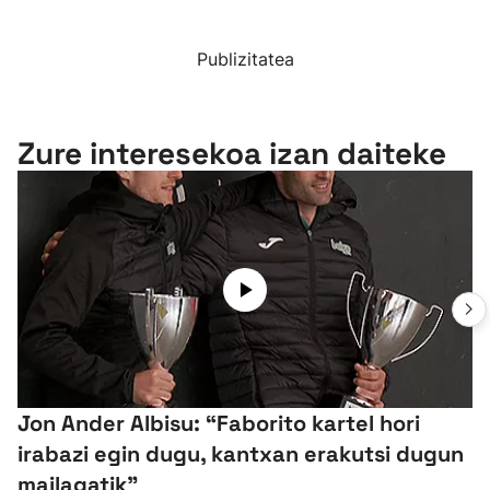
Publizitatea
Zure interesekoa izan daiteke
Jon Ander Albisu: “Faborito kartel hori
irabazi egin dugu, kantxan erakutsi dugun
mailagatik”