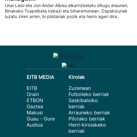
Unai Laso eta Jon Ander Albisu elkarrizketatu ditugu ataunen,
Binakako Txapelketa irabazi eta biharamunean. Ospakizunak
luzatu ziren arren, bi pilotariak pozik eta harro ageri dira.
EITB MEDIA
Kirolak
EITB
Zuzenean
Orain
Futboleko berriak
ETBON
Saskibaloiko
Gaztea
berriak
Makusi
Arrauneko berriak
Guau - Gure
Pilotako berriak
Audioa
Herri-kirolakeko
berriak